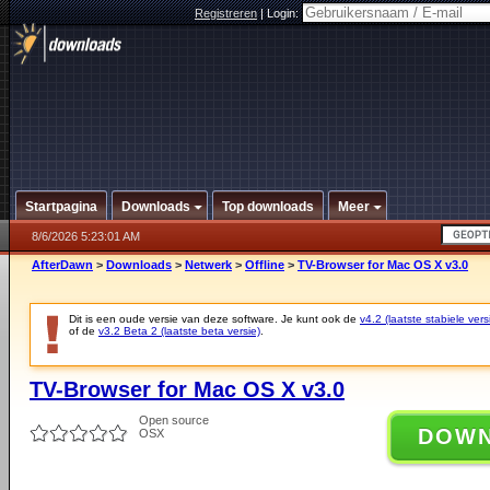
Registreren
|
Login:
Startpagina
Downloads
Top downloads
Meer
8/6/2026 5:23:01 AM
AfterDawn
>
Downloads
>
Netwerk
>
Offline
>
TV-Browser for Mac OS X v3.0
Dit is een oude versie van deze software. Je kunt ook de
v4.2 (laatste stabiele vers
of de
v3.2 Beta 2 (laatste beta versie)
.
TV-Browser for Mac OS X v3.0
Open source
DOW
OSX