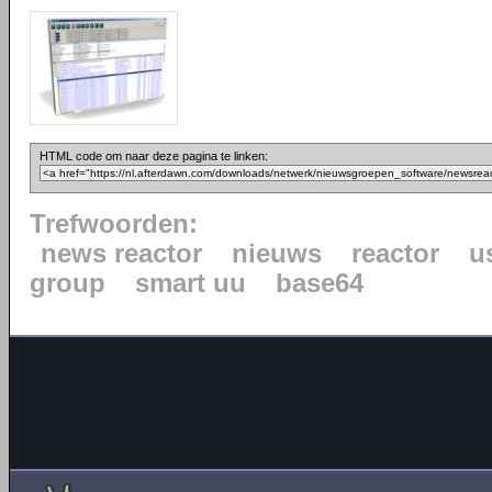
HTML code om naar deze pagina te linken:
Trefwoorden:
news reactor
nieuws
reactor
u
group
smart uu
base64