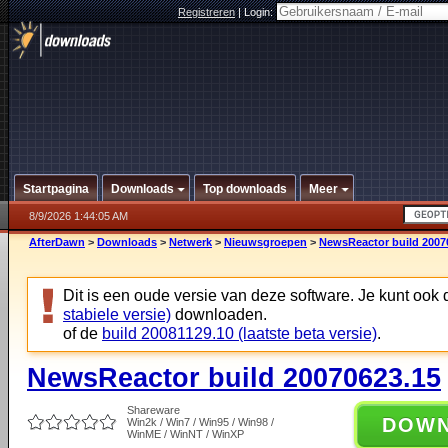
Registreren
|
Login:
Startpagina
Downloads
Top downloads
Meer
8/9/2026 1:44:05 AM
AfterDawn
>
Downloads
>
Netwerk
>
Nieuwsgroepen
>
NewsReactor build 2007
Dit is een oude versie van deze software. Je kunt ook
stabiele versie)
downloaden.
of de
build 20081129.10 (laatste beta versie)
.
NewsReactor build 20070623.15
Shareware
DOW
Win2k / Win7 / Win95 / Win98 /
WinME / WinNT / WinXP