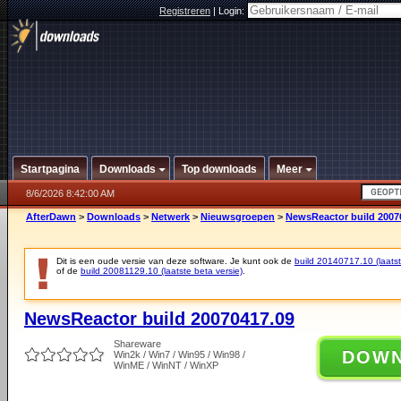
Registreren
|
Login:
Startpagina
Downloads
Top downloads
Meer
8/6/2026 8:42:00 AM
AfterDawn
>
Downloads
>
Netwerk
>
Nieuwsgroepen
>
NewsReactor build 2007
Dit is een oude versie van deze software. Je kunt ook de
build 20140717.10 (laatst
of de
build 20081129.10 (laatste beta versie)
.
NewsReactor build 20070417.09
Shareware
DOW
Win2k / Win7 / Win95 / Win98 /
WinME / WinNT / WinXP