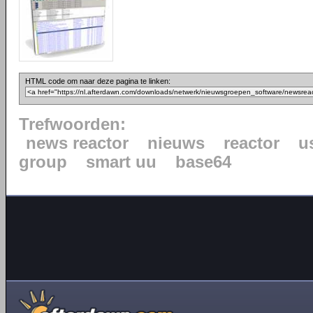
HTML code om naar deze pagina te linken:
Trefwoorden:
news reactor
nieuws
reactor
u
group
smart uu
base64