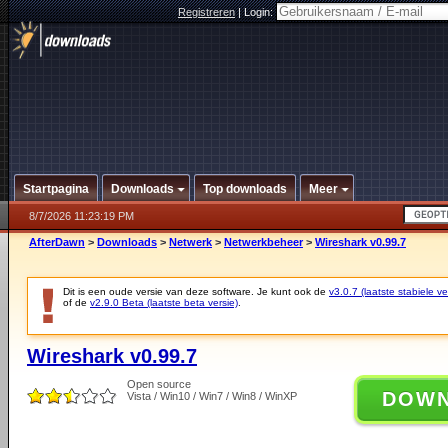
Registreren
|
Login:
Startpagina
Downloads
Top downloads
Meer
8/7/2026 11:23:19 PM
AfterDawn
>
Downloads
>
Netwerk
>
Netwerkbeheer
>
Wireshark v0.99.7
Dit is een oude versie van deze software. Je kunt ook de
v3.0.7 (laatste stabiele ve
of de
v2.9.0 Beta (laatste beta versie)
.
Wireshark v0.99.7
Open source
DOW
Vista / Win10 / Win7 / Win8 / WinXP