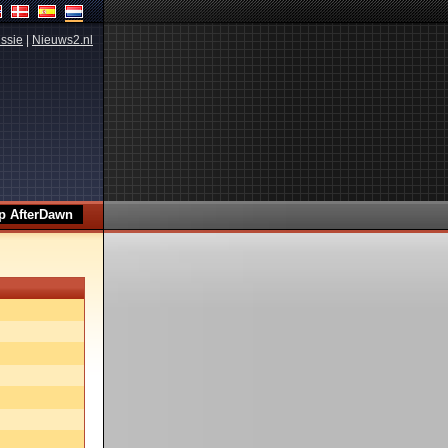
ssie
|
Nieuws2.nl