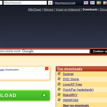
|
Wachtwoord kwijt
AfterDawn
|
Nieuws
|
Vraag en Antwoord
|
Downloads
|
Discu
Top downloads
X
rsie)
downloaden.
Spotnet
DVD Shrink
coverXP Free
QuickPar (nederlands)
NLOAD
MakeMKV
HWiNFO64
Meer top downloads