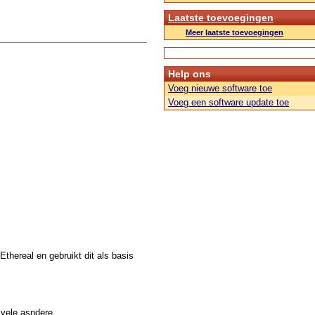
Laatste toevoegingen
Meer laatste toevoegingen
Help ons
Voeg nieuwe software toe
Voeg een software update toe
thereal en gebruikt dit als basis
 vele asndere