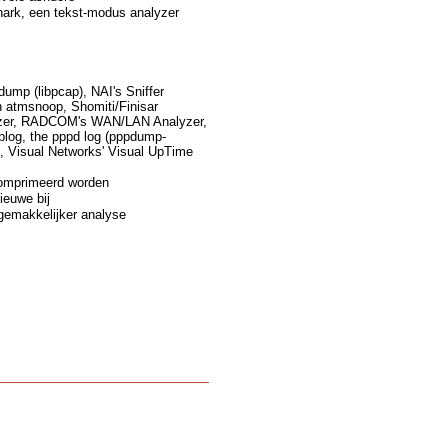
hark, een tekst-modus analyzer
ump (libpcap), NAI's Sniffer
 atmsnoop, Shomiti/Finisar
alyzer, RADCOM's WAN/LAN Analyzer,
plog, the pppd log (pppdump-
, Visual Networks' Visual UpTime
comprimeerd worden
ieuwe bij
gemakkelijker analyse