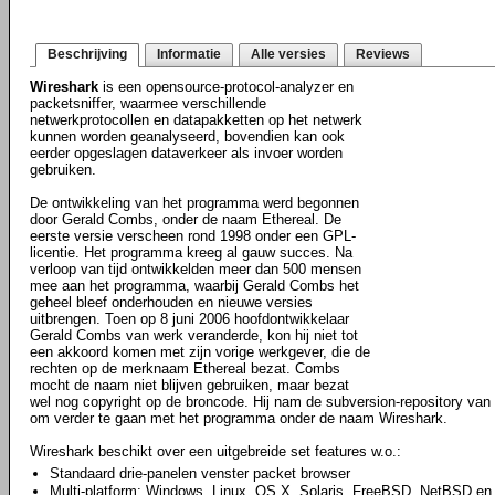
Beschrijving
Informatie
Alle versies
Reviews
Wireshark
is een opensource-protocol-analyzer en
packetsniffer, waarmee verschillende
netwerkprotocollen en datapakketten op het netwerk
kunnen worden geanalyseerd, bovendien kan ook
eerder opgeslagen dataverkeer als invoer worden
gebruiken.
De ontwikkeling van het programma werd begonnen
door Gerald Combs, onder de naam Ethereal. De
eerste versie verscheen rond 1998 onder een GPL-
licentie. Het programma kreeg al gauw succes. Na
verloop van tijd ontwikkelden meer dan 500 mensen
mee aan het programma, waarbij Gerald Combs het
geheel bleef onderhouden en nieuwe versies
uitbrengen. Toen op 8 juni 2006 hoofdontwikkelaar
Gerald Combs van werk veranderde, kon hij niet tot
een akkoord komen met zijn vorige werkgever, die de
rechten op de merknaam Ethereal bezat. Combs
mocht de naam niet blijven gebruiken, maar bezat
wel nog copyright op de broncode. Hij nam de subversion-repository van E
om verder te gaan met het programma onder de naam Wireshark.
Wireshark beschikt over een uitgebreide set features w.o.:
Standaard drie-panelen venster packet browser
Multi-platform: Windows, Linux, OS X, Solaris, FreeBSD, NetBSD en