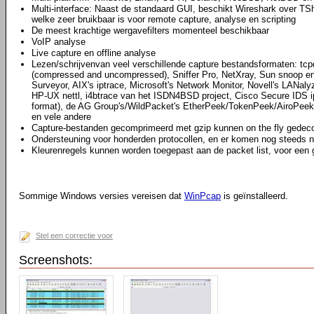
Multi-interface: Naast de standaard GUI, beschikt Wireshark over TS
welke zeer bruikbaar is voor remote capture, analyse en scripting
De meest krachtige wergavefilters momenteel beschikbaar
VoIP analyse
Live capture en offline analyse
Lezen/schrijvenvan veel verschillende capture bestandsformaten: tcpd
(compressed and uncompressed), Sniffer Pro, NetXray, Sun snoop en
Surveyor, AIX's iptrace, Microsoft's Network Monitor, Novell's LAN
HP-UX nettl, i4btrace van het ISDN4BSD project, Cisco Secure IDS i
format), de AG Group's/WildPacket's EtherPeek/TokenPeek/AiroPeek
en vele andere
Capture-bestanden gecomprimeerd met gzip kunnen on the fly gede
Ondersteuning voor honderden protocollen, en er komen nog steeds n
Kleurenregels kunnen worden toegepast aan de packet list, voor een 
Sommige Windows versies vereisen dat
WinPcap
is geïnstalleerd.
Stel een correctie voor
Screenshots: