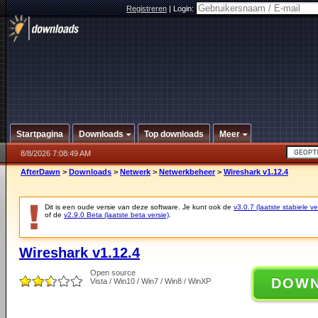
Registreren
|
Login:
Startpagina
Downloads
Top downloads
Meer
8/8/2026 7:08:49 AM
AfterDawn
>
Downloads
>
Netwerk
>
Netwerkbeheer
>
Wireshark v1.12.4
Dit is een oude versie van deze software. Je kunt ook de
v3.0.7 (laatste stabiele ve
of de
v2.9.0 Beta (laatste beta versie)
.
Wireshark v1.12.4
Open source
DOW
Vista / Win10 / Win7 / Win8 / WinXP