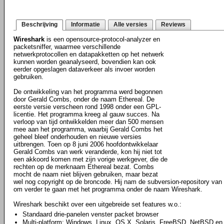
Beschrijving
Informatie
Alle versies
Reviews
Wireshark
is een opensource-protocol-analyzer en
packetsniffer, waarmee verschillende
netwerkprotocollen en datapakketten op het netwerk
kunnen worden geanalyseerd, bovendien kan ook
eerder opgeslagen dataverkeer als invoer worden
gebruiken.
De ontwikkeling van het programma werd begonnen
door Gerald Combs, onder de naam Ethereal. De
eerste versie verscheen rond 1998 onder een GPL-
licentie. Het programma kreeg al gauw succes. Na
verloop van tijd ontwikkelden meer dan 500 mensen
mee aan het programma, waarbij Gerald Combs het
geheel bleef onderhouden en nieuwe versies
uitbrengen. Toen op 8 juni 2006 hoofdontwikkelaar
Gerald Combs van werk veranderde, kon hij niet tot
een akkoord komen met zijn vorige werkgever, die de
rechten op de merknaam Ethereal bezat. Combs
mocht de naam niet blijven gebruiken, maar bezat
wel nog copyright op de broncode. Hij nam de subversion-repository van E
om verder te gaan met het programma onder de naam Wireshark.
Wireshark beschikt over een uitgebreide set features w.o.:
Standaard drie-panelen venster packet browser
Multi-platform: Windows, Linux, OS X, Solaris, FreeBSD, NetBSD en