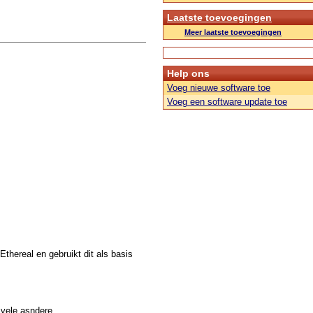
Laatste toevoegingen
Meer laatste toevoegingen
Help ons
Voeg nieuwe software toe
Voeg een software update toe
thereal en gebruikt dit als basis
 vele asndere