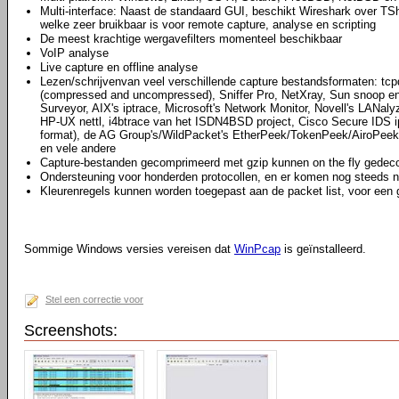
Multi-interface: Naast de standaard GUI, beschikt Wireshark over TS
welke zeer bruikbaar is voor remote capture, analyse en scripting
De meest krachtige wergavefilters momenteel beschikbaar
VoIP analyse
Live capture en offline analyse
Lezen/schrijvenvan veel verschillende capture bestandsformaten: tcpd
(compressed and uncompressed), Sniffer Pro, NetXray, Sun snoop en
Surveyor, AIX's iptrace, Microsoft's Network Monitor, Novell's LAN
HP-UX nettl, i4btrace van het ISDN4BSD project, Cisco Secure IDS i
format), de AG Group's/WildPacket's EtherPeek/TokenPeek/AiroPeek
en vele andere
Capture-bestanden gecomprimeerd met gzip kunnen on the fly gede
Ondersteuning voor honderden protocollen, en er komen nog steeds n
Kleurenregels kunnen worden toegepast aan de packet list, voor een 
Sommige Windows versies vereisen dat
WinPcap
is geïnstalleerd.
Stel een correctie voor
Screenshots: