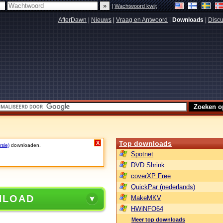
|
Wachtwoord kwijt
AfterDawn
|
Nieuws
|
Vraag en Antwoord
|
Downloads
|
Discu
Top downloads
X
rsie)
downloaden.
Spotnet
DVD Shrink
coverXP Free
QuickPar (nederlands)
NLOAD
MakeMKV
HWiNFO64
Meer top downloads