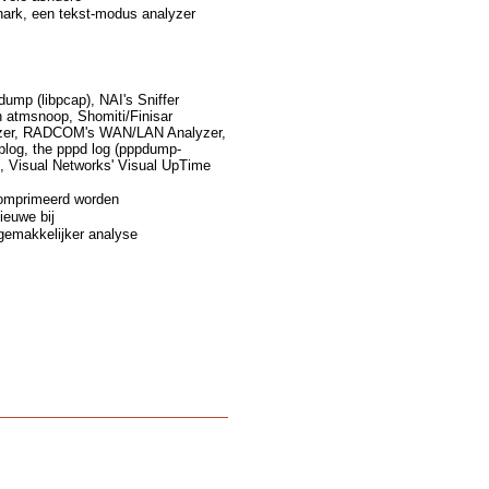
hark, een tekst-modus analyzer
ump (libpcap), NAI's Sniffer
 atmsnoop, Shomiti/Finisar
alyzer, RADCOM's WAN/LAN Analyzer,
plog, the pppd log (pppdump-
, Visual Networks' Visual UpTime
comprimeerd worden
ieuwe bij
gemakkelijker analyse