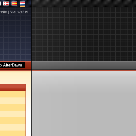
ssie
|
Nieuws2.nl