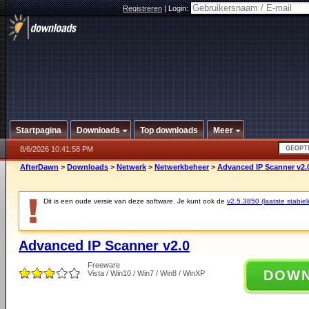
Registreren
|
Login:
Startpagina
Downloads
Top downloads
Meer
8/6/2026 10:41:58 PM
AfterDawn
>
Downloads
>
Netwerk
>
Netwerkbeheer
>
Advanced IP Scanner v2.
Dit is een oude versie van deze software. Je kunt ook de
v2.5.3850 (laatste stabiel
Advanced IP Scanner v2.0
Freeware
DOW
Vista / Win10 / Win7 / Win8 / WinXP