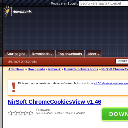
Registreren
|
Login:
Startpagina
Downloads
Top downloads
Meer
8/6/2026 2:43:20 AM
AfterDawn
>
Downloads
>
Netwerk
>
Gemixte netwerk tools
>
NirSoft ChromeCo
Dit is een oude versie van deze software. Je kunt ook de
v1.56 (laatste stabiele ver
NirSoft ChromeCookiesView v1.46
Freeware
DOW
Vista / Win10 / Win7 / Win8 / WinXP