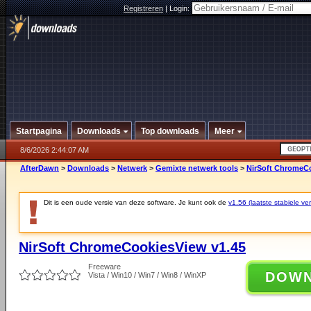
Registreren
|
Login:
Startpagina
Downloads
Top downloads
Meer
8/6/2026 2:44:07 AM
AfterDawn
>
Downloads
>
Netwerk
>
Gemixte netwerk tools
>
NirSoft ChromeCo
Dit is een oude versie van deze software. Je kunt ook de
v1.56 (laatste stabiele ver
NirSoft ChromeCookiesView v1.45
Freeware
DOW
Vista / Win10 / Win7 / Win8 / WinXP