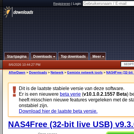
Registreren
|
Login:
Startpagina
Downloads
Top downloads
Meer
8/6/2026 10:44:27 PM
AfterDawn
>
Downloads
>
Netwerk
>
Gemixte netwerk tools
>
NAS4Free (32-bit 
Dit is de laatste stabiele versie van deze software.
Er is een nieuwere
beta verie
(
v10.1.0.2.1557 Beta
) b
heeft misschien nieuwe features vergeleken met de st
onstabiel zijn.
Download hier de laatste beta versie.
NAS4Free (32-bit live USB) v9.3.