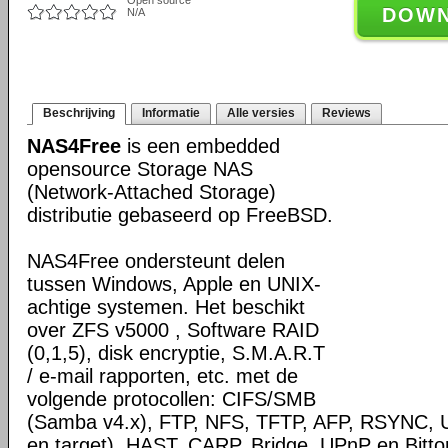
Open source
DOW
N/A
Beschrijving
Informatie
Alle versies
Reviews
NAS4Free
is een embedded
opensource Storage NAS
(Network-Attached Storage)
distributie gebaseerd op FreeBSD.
NAS4Free ondersteunt delen
tussen Windows, Apple en UNIX-
achtige systemen. Het beschikt
over ZFS v5000 , Software RAID
(0,1,5), disk encryptie, S.M.A.R.T
/ e-mail rapporten, etc. met de
volgende protocollen: CIFS/SMB
(Samba v4.x), FTP, NFS, TFTP, AFP, RSYNC, Uni
en target), HAST, CARP, Bridge, UPnP en Bittore