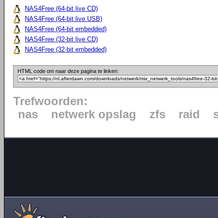
NAS4Free (64-bit live CD)
NAS4Free (64-bit live USB)
NAS4Free (64-bit embedded)
NAS4Free (32-bit live CD)
NAS4Free (32-bit embedded)
HTML code om naar deze pagina te linken:
Trefwoorden:
nas
netwerk opslag
zfs
raid