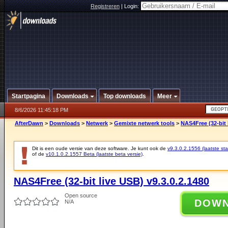
Registreren
|
Login:
Startpagina
Downloads
Top downloads
Meer
8/6/2026 11:45:18 PM
AfterDawn
>
Downloads
>
Netwerk
>
Gemixte netwerk tools
>
NAS4Free (32-bit 
Dit is een oude versie van deze software. Je kunt ook de
v9.3.0.2.1556 (laatste sta
of de
v10.1.0.2.1557 Beta (laatste beta versie)
.
NAS4Free (32-bit live USB) v9.3.0.2.1480
Open source
DOW
N/A