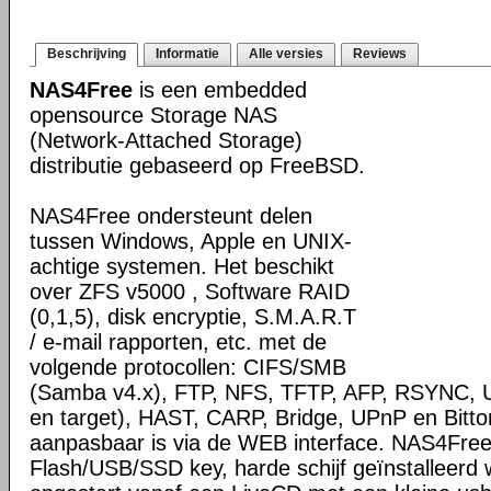
Beschrijving
Informatie
Alle versies
Reviews
NAS4Free
is een embedded
opensource Storage NAS
(Network-Attached Storage)
distributie gebaseerd op FreeBSD.
NAS4Free ondersteunt delen
tussen Windows, Apple en UNIX-
achtige systemen. Het beschikt
over ZFS v5000 , Software RAID
(0,1,5), disk encryptie, S.M.A.R.T
/ e-mail rapporten, etc. met de
volgende protocollen: CIFS/SMB
(Samba v4.x), FTP, NFS, TFTP, AFP, RSYNC, Uni
en target), HAST, CARP, Bridge, UPnP en Bittore
aanpasbaar is via de WEB interface. NAS4Fre
Flash/USB/SSD key, harde schijf geïnstalleerd