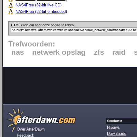
NAS4Free (32-bit live CD)
NAS4Free (32-bit embedded)
HTML code om naar deze pagina te linken:
Trefwoorden:
nas
netwerk opslag
zfs
raid
Sections:
Nieuws
Over AfterDawn
Downloads
Feedback