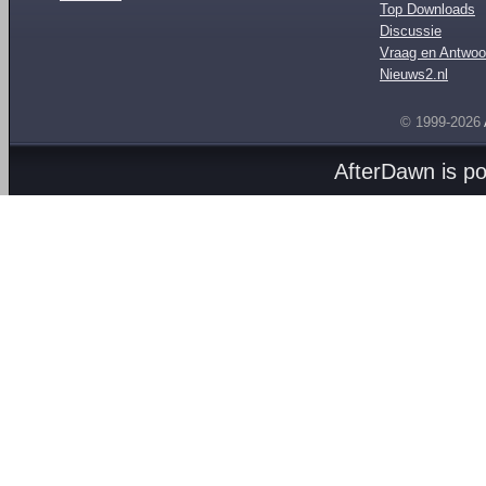
Top Downloads
Discussie
Vraag en Antwoo
Nieuws2.nl
© 1999-2026
AfterDawn is p