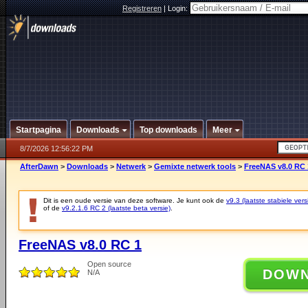
Registreren
|
Login:
Startpagina
Downloads
Top downloads
Meer
8/7/2026 12:56:22 PM
AfterDawn
>
Downloads
>
Netwerk
>
Gemixte netwerk tools
>
FreeNAS v8.0 RC 
Dit is een oude versie van deze software. Je kunt ook de
v9.3 (laatste stabiele vers
of de
v9.2.1.6 RC 2 (laatste beta versie)
.
FreeNAS v8.0 RC 1
Open source
DOW
N/A