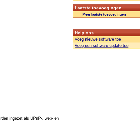
Laatste toevoegingen
Meer laatste toevoegingen
Help ons
Voeg nieuwe software toe
Voeg een software update toe
rden ingezet als UPnP-, web- en