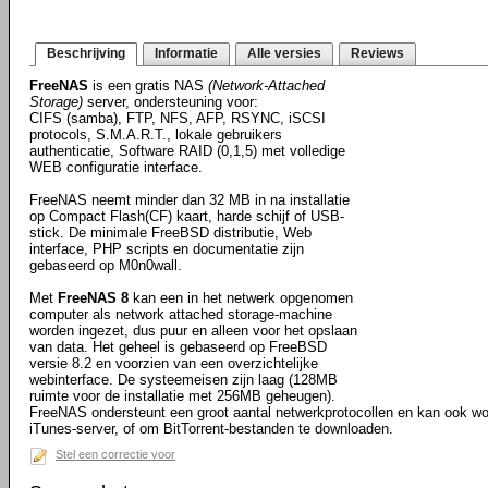
Beschrijving
Informatie
Alle versies
Reviews
FreeNAS
is een gratis NAS
(Network-Attached
Storage)
server, ondersteuning voor:
CIFS (samba), FTP, NFS, AFP, RSYNC, iSCSI
protocols, S.M.A.R.T., lokale gebruikers
authenticatie, Software RAID (0,1,5) met volledige
WEB configuratie interface.
FreeNAS neemt minder dan 32 MB in na installatie
op Compact Flash(CF) kaart, harde schijf of USB-
stick. De minimale FreeBSD distributie, Web
interface, PHP scripts en documentatie zijn
gebaseerd op M0n0wall.
Met
FreeNAS 8
kan een in het netwerk opgenomen
computer als network attached storage-machine
worden ingezet, dus puur en alleen voor het opslaan
van data. Het geheel is gebaseerd op FreeBSD
versie 8.2 en voorzien van een overzichtelijke
webinterface. De systeemeisen zijn laag (128MB
ruimte voor de installatie met 256MB geheugen).
FreeNAS ondersteunt een groot aantal netwerkprotocollen en kan ook wo
iTunes-server, of om BitTorrent-bestanden te downloaden.
Stel een correctie voor