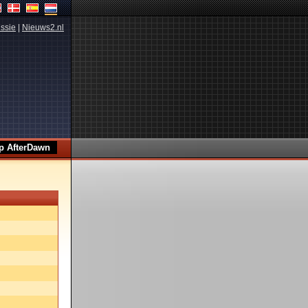
ssie
|
Nieuws2.nl