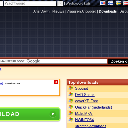
|
Wachtwoord kwijt
AfterDawn
|
Nieuws
|
Vraag en Antwoord
|
Downloads
|
Discu
1
Top downloads
X
ie)
downloaden.
Spotnet
DVD Shrink
coverXP Free
QuickPar (nederlands)
NLOAD
MakeMKV
HWiNFO64
Meer top downloads