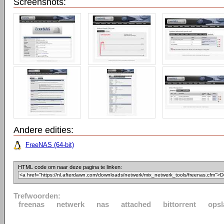
Screenshots:
Andere edities:
FreeNAS (64-bit)
HTML code om naar deze pagina te linken:
Trefwoorden:
freenas
netwerk
nas
attached
bittorrent
opsl