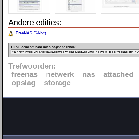
Andere edities:
FreeNAS (64-bit)
HTML code om naar deze pagina te linken:
Trefwoorden:
freenas
netwerk
nas
attached
opslag
storage