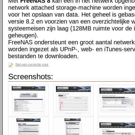
Met
FreeNAS 8
kan een in het netwerk opgen
network attached storage-machine worden ingez
voor het opslaan van data. Het geheel is geb
versie 8.2 en voorzien van een overzichtelijke 
systeemeisen zijn laag (128MB ruimte voor de 
geheugen).
FreeNAS ondersteunt een groot aantal netwerk
worden ingezet als UPnP-, web- en iTunes-serve
bestanden te downloaden.
Stel een correctie voor
Screenshots: