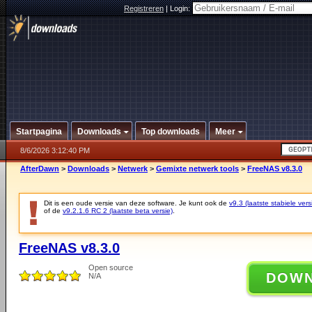
Registreren
|
Login:
Startpagina
Downloads
Top downloads
Meer
8/6/2026 3:12:40 PM
AfterDawn
>
Downloads
>
Netwerk
>
Gemixte netwerk tools
>
FreeNAS v8.3.0
Dit is een oude versie van deze software. Je kunt ook de
v9.3 (laatste stabiele vers
of de
v9.2.1.6 RC 2 (laatste beta versie)
.
FreeNAS v8.3.0
Open source
DOW
N/A