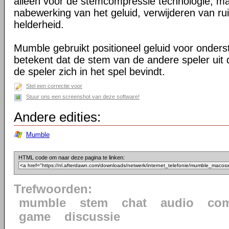
alleen voor de stemcompressie technologie, m
nabewerking van het geluid, verwijderen van ru
helderheid.
Mumble gebruikt positioneel geluid voor onder
betekent dat de stem van de andere speler uit 
de speler zich in het spel bevindt.
Stel een correctie voor
Stuur ons een screenshot van deze software!
Andere edities:
Mumble
HTML code om naar deze pagina te linken:
Trefwoorden:
mumble
stem
chat
audio
com
game
discussie