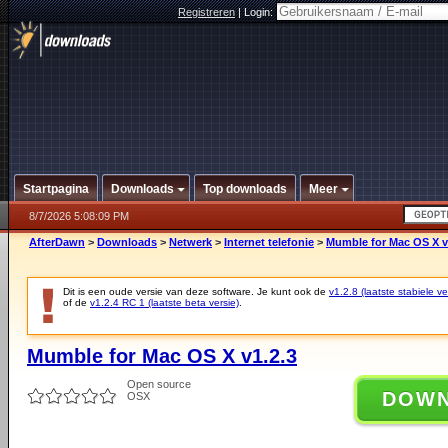
Registreren
|
Login:
Startpagina
Downloads
Top downloads
Meer
8/7/2026 5:08:09 PM
AfterDawn
>
Downloads
>
Netwerk
>
Internet telefonie
>
Mumble for Mac OS X v
Dit is een oude versie van deze software. Je kunt ook de
v1.2.8 (laatste stabiele ve
of de
v1.2.4 RC 1 (laatste beta versie)
.
Mumble for Mac OS X v1.2.3
Open source
DOW
OSX