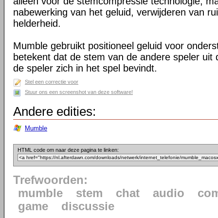
alleen voor de stemcompressie technologie, m
nabewerking van het geluid, verwijderen van ru
helderheid.
Mumble gebruikt positioneel geluid voor onder
betekent dat de stem van de andere speler uit 
de speler zich in het spel bevindt.
Stel een correctie voor
Stuur ons een screenshot van deze software!
Andere edities:
Mumble
HTML code om naar deze pagina te linken:
Trefwoorden:
mumble
stem
chat
audio
com
game
discussie