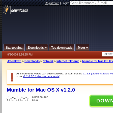
Registreren
|
Login:
Startpagina
Downloads
Top downloads
Meer
8/9/2026 2:56:25 PM
AfterDawn
>
Downloads
>
Netwerk
>
Internet telefonie
>
Mumble for Mac OS X v
Dit is een oude versie van deze software. Je kunt ook de
v1.2.8 (laatste stabiele ve
of de
v1.2.4 RC 1 (laatste beta versie)
.
Mumble for Mac OS X v1.2.0
Open source
DOW
OSX