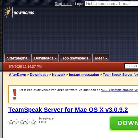
Registreren
|
Login:
Startpagina
Downloads
Top downloads
Meer
8/9/2026 12:14:07 PM
AfterDawn
>
Downloads
>
Netwerk
>
Instant messaging
>
TeamSpeak Server for
Dit is een oude versie van deze software. Je kunt ook de
v3.9.1 (laatste stabiele ve
TeamSpeak Server for Mac OS X v3.0.9.2
Freeware
DOW
OSX