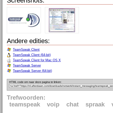
Screenshots:
Andere edities:
TeamSpeak Client
TeamSpeak Client (64-bit)
TeamSpeak Client for Mac OS X
TeamSpeak Server
TeamSpeak Server (64-bit)
HTML code om naar deze pagina te linken:
Trefwoorden:
teamspeak
voip
chat
spraak