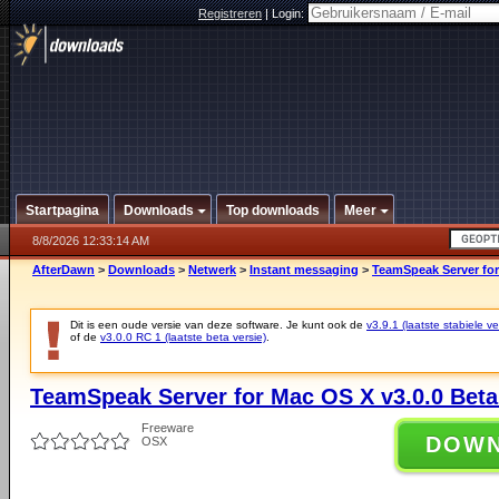
Registreren
|
Login:
Startpagina
Downloads
Top downloads
Meer
8/8/2026 12:33:14 AM
AfterDawn
>
Downloads
>
Netwerk
>
Instant messaging
>
TeamSpeak Server for
Dit is een oude versie van deze software. Je kunt ook de
v3.9.1 (laatste stabiele ve
of de
v3.0.0 RC 1 (laatste beta versie)
.
TeamSpeak Server for Mac OS X v3.0.0 Beta
Freeware
DOW
OSX