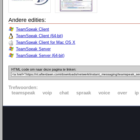
Andere edities:
TeamSpeak Client
TeamSpeak Client (64-bit)
TeamSpeak Client for Mac OS X
TeamSpeak Server
TeamSpeak Server (64-bit)
HTML code om naar deze pagina te linken:
Trefwoorden:
teamspeak
voip
chat
spraak
voice
over
ip