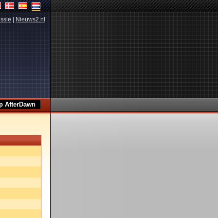
ssie
|
Nieuws2.nl