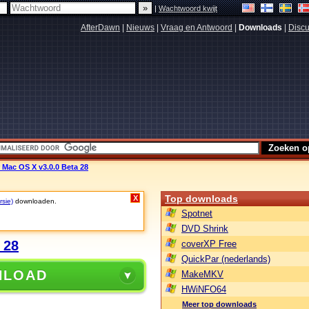
|
Wachtwoord kwijt
AfterDawn
|
Nieuws
|
Vraag en Antwoord
|
Downloads
|
Discu
 Mac OS X v3.0.0 Beta 28
Top downloads
X
rsie)
downloaden.
Spotnet
DVD Shrink
 28
coverXP Free
QuickPar (nederlands)
NLOAD
MakeMKV
HWiNFO64
Meer top downloads