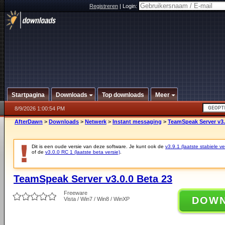
Registreren
|
Login:
Startpagina
Downloads
Top downloads
Meer
8/9/2026 1:00:54 PM
AfterDawn
>
Downloads
>
Netwerk
>
Instant messaging
>
TeamSpeak Server v3.
Dit is een oude versie van deze software. Je kunt ook de
v3.9.1 (laatste stabiele ve
of de
v3.0.0 RC 1 (laatste beta versie)
.
TeamSpeak Server v3.0.0 Beta 23
Freeware
DOW
Vista / Win7 / Win8 / WinXP