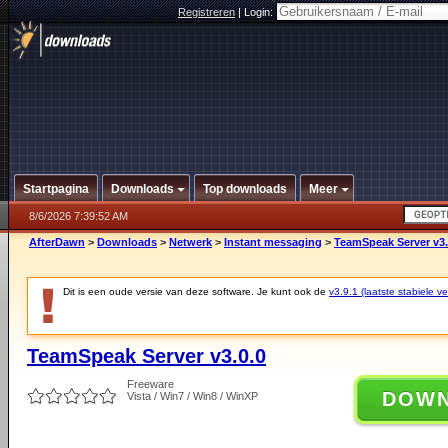
Registreren
|
Login:
Startpagina
Downloads
Top downloads
Meer
8/6/2026 7:39:52 AM
AfterDawn
>
Downloads
>
Netwerk
>
Instant messaging
>
TeamSpeak Server v3.
Dit is een oude versie van deze software. Je kunt ook de
v3.9.1 (laatste stabiele ve
TeamSpeak Server v3.0.0
Freeware
DOW
Vista / Win7 / Win8 / WinXP