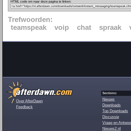
HTML code om naar deze pagina te linken:
Trefwoorden:
teamspeak
voip
chat
spraak
Sections:
Nieuws
Over AfterDawn
Downloads
Feedback
Top Downloads
Discussie
Vraag en Antwoo
Nieuws2.nl