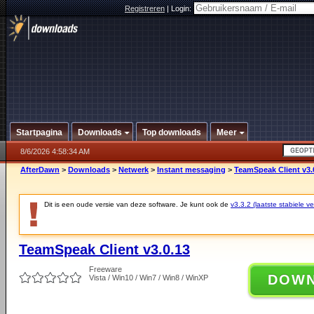
Registreren
|
Login:
Startpagina
Downloads
Top downloads
Meer
8/6/2026 4:58:34 AM
AfterDawn
>
Downloads
>
Netwerk
>
Instant messaging
>
TeamSpeak Client v3.
Dit is een oude versie van deze software. Je kunt ook de
v3.3.2 (laatste stabiele ve
TeamSpeak Client v3.0.13
Freeware
DOW
Vista / Win10 / Win7 / Win8 / WinXP