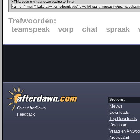
HTML code om naar deze pagina te linken:
Trefwoorden:
teamspeak
voip
chat
spraak
Sections:
Nieuws
Over AfterDawn
Downloads
Feedback
Top Downloads
Discussie
Vraag en Antwoo
Nieuws2.nl