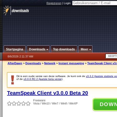
Registreren
|
Login:
Startpagina
Downloads
Top downloads
Meer
8/6/2026 2:11:37 AM
AfterDawn
>
Downloads
>
Netwerk
>
Instant messaging
>
TeamSpeak Client v3.
Dit is een oude versie van deze software. Je kunt ook de
v3.3.2 (laatste stabiele ve
of de
v3.0.0 RC 2 (laatste beta versie)
.
TeamSpeak Client v3.0.0 Beta 20
Freeware
DOW
Vista / Win10 / Win7 / Win8 / WinXP