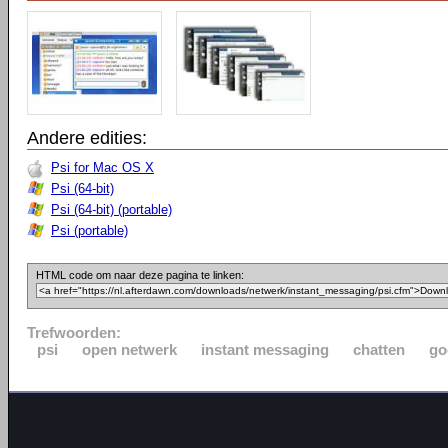
Andere edities:
Psi for Mac OS X
Psi (64-bit)
Psi (64-bit) (portable)
Psi (portable)
HTML code om naar deze pagina te linken:
Trefwoorden:
psi
open netwerk
instant messaging
chatten
go