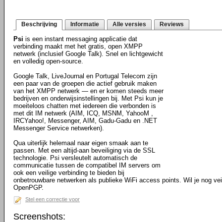
Beschrijving
Informatie
Alle versies
Reviews
Psi
is een instant messaging applicatie dat
verbinding maakt met het gratis, open XMPP
netwerk (inclusief Google Talk). Snel en lichtgewicht
en volledig open-source.
Google Talk, LiveJournal en Portugal Telecom zijn
een paar van de groepen die actief gebruik maken
van het XMPP netwerk — en er komen steeds meer
bedrijven en onderwijsinstellingen bij. Met Psi kun je
moeiteloos chatten met iedereen die verbonden is
met dit IM netwerk (AIM, ICQ, MSNM, YahooM ,
IRCYahoo!, Messenger, AIM, Gadu-Gadu en .NET
Messenger Service netwerken).
Qua uiterlijk helemaal naar eigen smaak aan te
passen. Met een altijd-aan beveiliging via de SSL
technologie. Psi versleutelt automatisch de
communicatie tussen de compatibel IM servers om
ook een veilige verbinding te bieden bij
onbetrouwbare netwerken als publieke WiFi access points. Wil je nog ve
OpenPGP.
Stel een correctie voor
Screenshots: