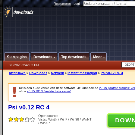
Registreren
|
Login:
Startpagina
Downloads
Top downloads
Meer
8/6/2026 3:42:03 PM
AfterDawn
>
Downloads
>
Netwerk
>
Instant messaging
>
Psi v0.12 RC 4
Dit is een oude versie van deze software. Je kunt ook de
v0.15 (laatste stabiele ver
of de
v0.15 RC 3 (laatste beta versie)
.
Psi v0.12 RC 4
Open source
DOW
Vista / Win2k / Win7 / Win98 / WinNT
/ WinXP