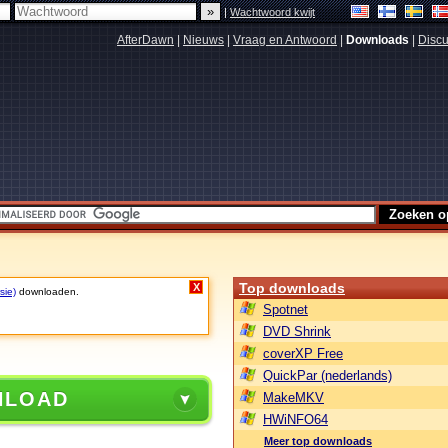
|
Wachtwoord kwijt
AfterDawn
|
Nieuws
|
Vraag en Antwoord
|
Downloads
|
Discu
Top downloads
X
sie)
downloaden.
Spotnet
DVD Shrink
coverXP Free
QuickPar (nederlands)
NLOAD
MakeMKV
HWiNFO64
Meer top downloads