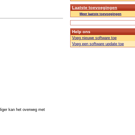
Laatste toevoegingen
Meer laatste toevoegingen
Help ons
Voeg nieuwe software toe
Voeg een software update toe
iliger kan het overweg met