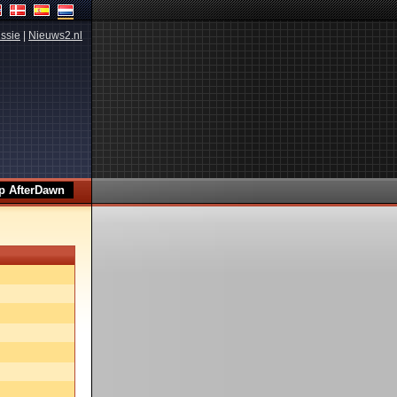
ssie
|
Nieuws2.nl