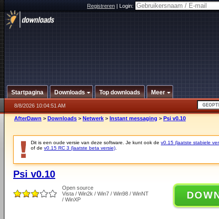
Registreren
|
Login:
Startpagina
Downloads
Top downloads
Meer
8/8/2026 10:04:51 AM
AfterDawn
>
Downloads
>
Netwerk
>
Instant messaging
>
Psi v0.10
Dit is een oude versie van deze software. Je kunt ook de
v0.15 (laatste stabiele ver
of de
v0.15 RC 3 (laatste beta versie)
.
Psi v0.10
Open source
DOW
Vista / Win2k / Win7 / Win98 / WinNT
/ WinXP