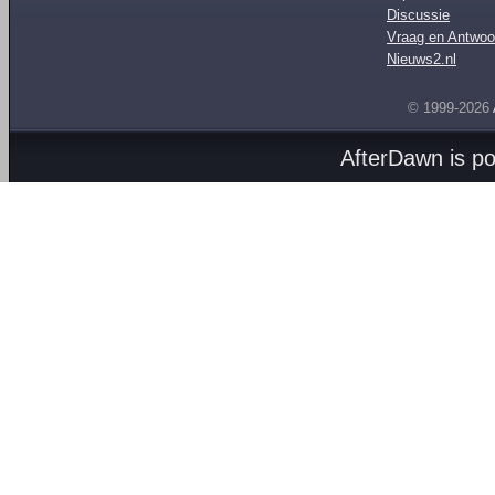
Discussie
Vraag en Antwoo
Nieuws2.nl
© 1999-2026
AfterDawn is p