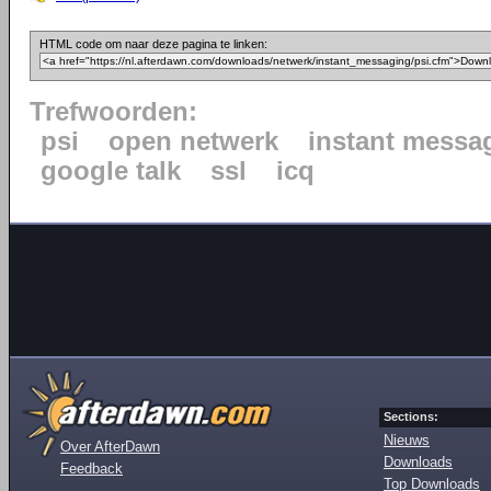
HTML code om naar deze pagina te linken:
Trefwoorden:
psi
open netwerk
instant messa
google talk
ssl
icq
Sections:
Nieuws
Over AfterDawn
Downloads
Feedback
Top Downloads