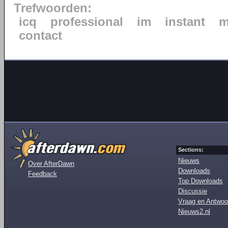
Trefwoorden:
icq
professional
im
instant
m
contact
Sections:
Nieuws
Over AfterDawn
Downloads
Feedback
Top Downloads
Discussie
Vraag en Antwoo
Nieuws2.nl