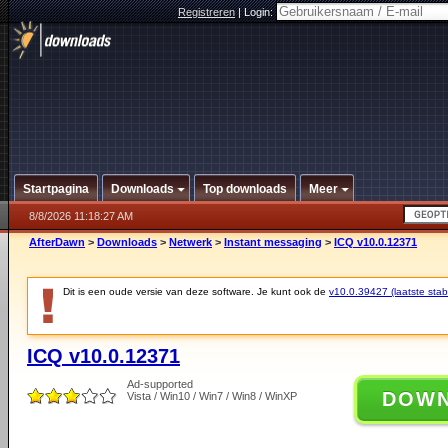
Registreren
|
Login:
Startpagina
Downloads
Top downloads
Meer
8/8/2026 11:18:27 AM
AfterDawn
>
Downloads
>
Netwerk
>
Instant messaging
>
ICQ v10.0.12371
Dit is een oude versie van deze software. Je kunt ook de
v10.0.39427 (laatste stabi
ICQ v10.0.12371
Ad-supported
DOW
Vista / Win10 / Win7 / Win8 / WinXP