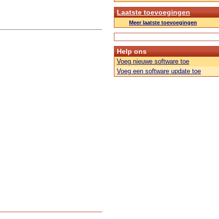
Laatste toevoegingen
Meer laatste toevoegingen
Help ons
Voeg nieuwe software toe
Voeg een software update toe