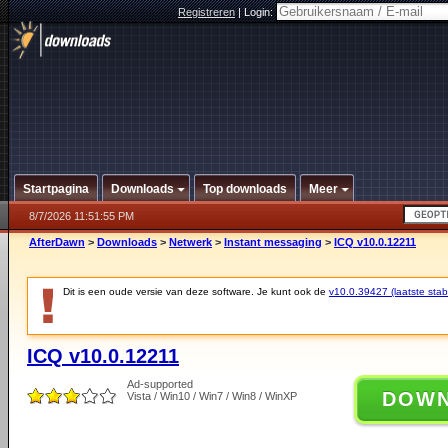
Registreren
|
Login:
Startpagina
Downloads
Top downloads
Meer
8/7/2026 11:51:55 PM
AfterDawn
>
Downloads
>
Netwerk
>
Instant messaging
>
ICQ v10.0.12211
Dit is een oude versie van deze software. Je kunt ook de
v10.0.39427 (laatste stabi
ICQ v10.0.12211
Ad-supported
DOW
Vista / Win10 / Win7 / Win8 / WinXP