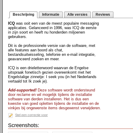
Beschrijving
Informatie
Alle versies
Reviews
ICQ
was ooit een van de meest populaire messaging
applicaties. Gelanceerd in 1996, was ICQ de eerste
in zijn soort en heeft nu honderden miljoenen
gebruikers.
Dit is de professionele versie van de software, met
alle features aan boord als chat,
bestandsuitwisseling, telefonie en e-mail integratie,
geavanceerd zoeken en meer.
ICQ is een drieletterwoord waarvan de Engelse
uitspraak fonetisch gezien overeenkomt met het
Engelstalige zinnetje: I seek you (in het Nederlands
vertaald tot Ik zoek je).
Add-supported!
Deze software wordt ondersteund
door reclame en wil mogelijk tijdens de installatie
software van derden installeren. Het is dus een
kwestie van goed opletten tijdens de installatie en de
vinkjes bij ongewenste items desgewenst verwijderen.
Stel een correctie voor
Screenshots: