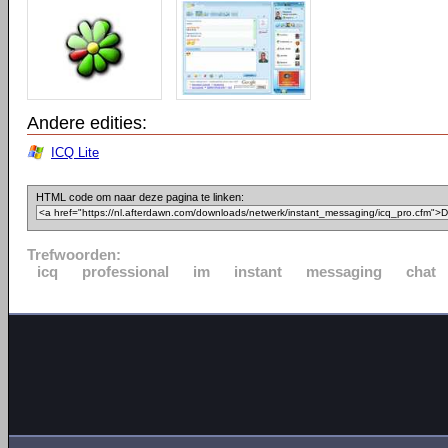
Andere edities:
ICQ Lite
HTML code om naar deze pagina te linken:
Trefwoorden:
icq
professional
im
instant
messaging
chat