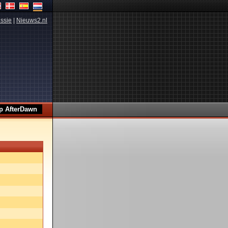
ssie
|
Nieuws2.nl