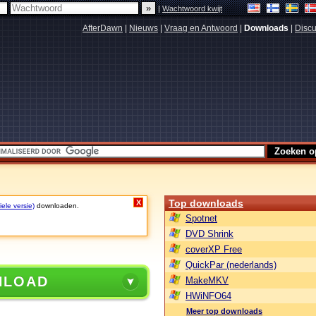
|
Wachtwoord kwijt
AfterDawn
|
Nieuws
|
Vraag en Antwoord
|
Downloads
|
Discu
Top downloads
X
ele versie)
downloaden.
Spotnet
DVD Shrink
coverXP Free
QuickPar (nederlands)
NLOAD
MakeMKV
HWiNFO64
Meer top downloads