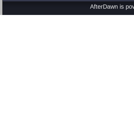
AfterDawn is p