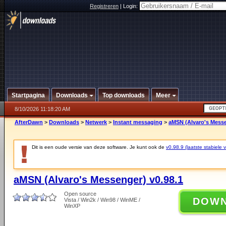
Registreren
|
Login:
Startpagina
Downloads
Top downloads
Meer
8/10/2026 11:18:20 AM
AfterDawn
>
Downloads
>
Netwerk
>
Instant messaging
>
aMSN (Alvaro's Messe
Dit is een oude versie van deze software. Je kunt ook de
v0.98.9 (laatste stabiele v
aMSN (Alvaro's Messenger) v0.98.1
Open source
DOW
Vista / Win2k / Win98 / WinME /
WinXP