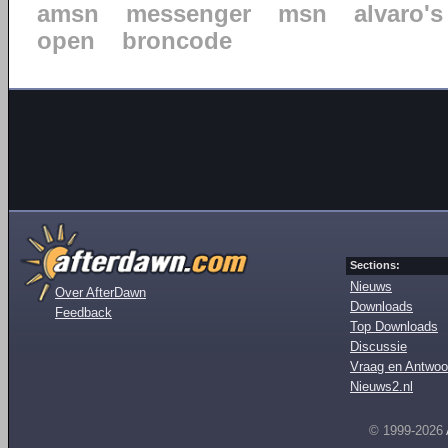
amsn
messenger
msn
alvaro's
open
broncode
Sections:
Nieuws
Over AfterDawn
Downloads
Feedback
Top Downloads
Discussie
Vraag en Antwoo
Nieuws2.nl
© 1999-2026