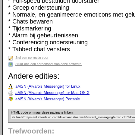
* Full-speed bestanden doorsturen
* Groep ondersteuning
* Normale, en geanimeerde emoticons met gel
* Chats bewaren
* Tijdsmarkering
* Alarm bij gebeurtenissen
* Conferencing ondersteuning
* Tabbed chat vensters
Stel een correctie voor
Stuur ons een screenshot van deze software!
Andere edities:
aMSN (Alvaro's Messenger) for Linux
aMSN (Alvaro's Messenger) for Mac OS X
aMSN (Alvaro's Messenger) Portable
HTML code om naar deze pagina te linken:
Trefwoorden: