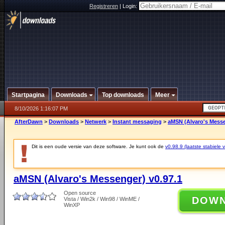
Registreren
|
Login:
Startpagina
Downloads
Top downloads
Meer
8/10/2026 1:16:07 PM
AfterDawn
>
Downloads
>
Netwerk
>
Instant messaging
>
aMSN (Alvaro's Messe
Dit is een oude versie van deze software. Je kunt ook de
v0.98.9 (laatste stabiele v
aMSN (Alvaro's Messenger) v0.97.1
Open source
DOW
Vista / Win2k / Win98 / WinME /
WinXP