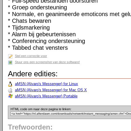
* Full-speed bestanden doorsturen
* Groep ondersteuning
* Normale, en geanimeerde emoticons met gel
* Chats bewaren
* Tijdsmarkering
* Alarm bij gebeurtenissen
* Conferencing ondersteuning
* Tabbed chat vensters
Stel een correctie voor
Stuur ons een screenshot van deze software!
Andere edities:
aMSN (Alvaro's Messenger) for Linux
aMSN (Alvaro's Messenger) for Mac OS X
aMSN (Alvaro's Messenger) Portable
HTML code om naar deze pagina te linken:
Trefwoorden: