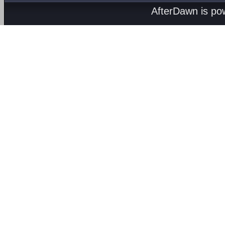
AfterDawn is p