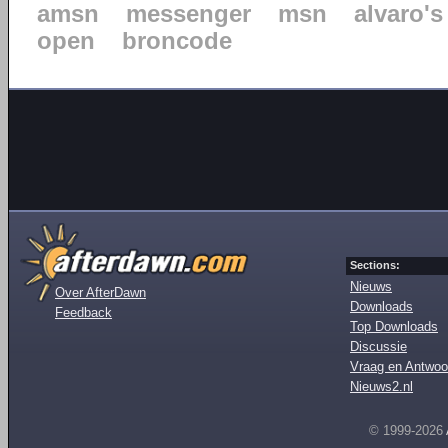
amsn
messenger
msn
alvaro's
open
broncode
Sections:
Nieuws
Over AfterDawn
Downloads
Feedback
Top Downloads
Discussie
Vraag en Antwoo
Nieuws2.nl
© 1999-2026