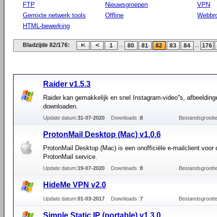
FTP
Nieuwsgroepen
VPN
Gemixte netwerk tools
Offline
Webbr
HTML-bewerking
Bladzijde 82/176:
...
...
1
80
81
82
83
84
176
Raider v1.5.3
Raider kan gemakkelijk en snel Instagram-video''s, afbeelding
downloaden.
Update datum:
31-07-2020
Downloads :
8
Bestandsgrootte
ProtonMail Desktop (Mac) v1.0.6
ProtonMail Desktop (Mac) is een onofficiële e-mailclient voor 
ProtonMail service.
Update datum:
19-07-2020
Downloads :
8
Bestandsgrootte
HideMe VPN v2.0
Update datum:
01-03-2017
Downloads :
7
Bestandsgrootte
Simple Static IP (portable) v1.3.0