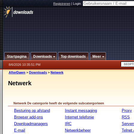
Registreren
|
Login:
Startpagina
Downloads
Top downloads
Meer
8/6/2026 10:35:51 PM
AfterDawn
>
Downloads
>
Netwerk
Netwerk
Netwerk De catergorie heeft de volgende subcatergorieen
Besturing op afstand
Instant messaging
Proxy
Browser add-ons
Internet telefonie
RSS
Downloadmanagers
IRC
Server
E-mail
Netwerkbeheer
Telnet