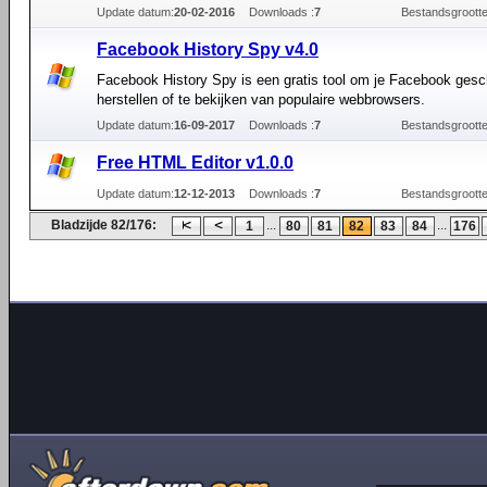
Update datum:
20-02-2016
Downloads :
7
Bestandsgrootte
Facebook History Spy v4.0
Facebook History Spy is een gratis tool om je Facebook gesc
herstellen of te bekijken van populaire webbrowsers.
Update datum:
16-09-2017
Downloads :
7
Bestandsgrootte
Free HTML Editor v1.0.0
Update datum:
12-12-2013
Downloads :
7
Bestandsgrootte
Bladzijde 82/176:
...
...
1
80
81
82
83
84
176