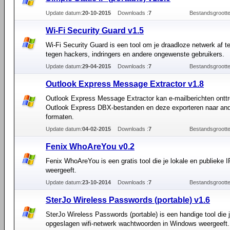
Update datum:
20-10-2015
Downloads :
7
Bestandsgrootte
Wi-Fi Security Guard v1.5
Wi-Fi Security Guard is een tool om je draadloze netwerk af 
tegen hackers, indringers en andere ongewenste gebruikers.
Update datum:
29-04-2015
Downloads :
7
Bestandsgrootte
Outlook Express Message Extractor v1.8
Outlook Express Message Extractor kan e-mailberichten onttr
Outlook Express DBX-bestanden en deze exporteren naar an
formaten.
Update datum:
04-02-2015
Downloads :
7
Bestandsgrootte
Fenix WhoAreYou v0.2
Fenix WhoAreYou is een gratis tool die je lokale en publieke 
weergeeft.
Update datum:
23-10-2014
Downloads :
7
Bestandsgrootte
SterJo Wireless Passwords (portable) v1.6
SterJo Wireless Passwords (portable) is een handige tool die 
opgeslagen wifi-netwerk wachtwoorden in Windows weergeeft.