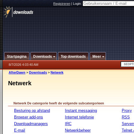
Registreren
|
Login:
Startpagina
Downloads
Top downloads
Meer
8/7/2026 4:03:40 AM
AfterDawn
>
Downloads
>
Netwerk
Netwerk
Netwerk De catergorie heeft de volgende subcatergorieen
Besturing op afstand
Instant messaging
Proxy
Browser add-ons
Internet telefonie
RSS
Downloadmanagers
IRC
Server
E-mail
Netwerkbeheer
Telnet