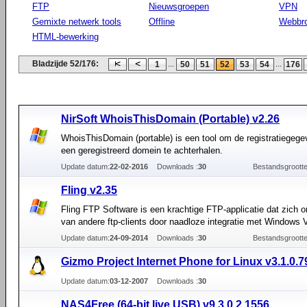
FTP
Nieuwsgroepen
VPN
Gemixte netwerk tools
Offline
Webbr
HTML-bewerking
Bladzijde 52/176:
...
...
1
50
51
52
53
54
176
NirSoft WhoisThisDomain (Portable) v2.26
WhoisThisDomain (portable) is een tool om de registratiegeg
een geregistreerd domein te achterhalen.
Update datum:
22-02-2016
Downloads :
30
Bestandsgrootte
Fling v2.35
Fling FTP Software is een krachtige FTP-applicatie dat zich 
van andere ftp-clients door naadloze integratie met Windows 
Update datum:
24-09-2014
Downloads :
30
Bestandsgrootte
Gizmo Project Internet Phone for Linux v3.1.0.7
Update datum:
03-12-2007
Downloads :
30
NAS4Free (64-bit live USB) v9.3.0.2.1556