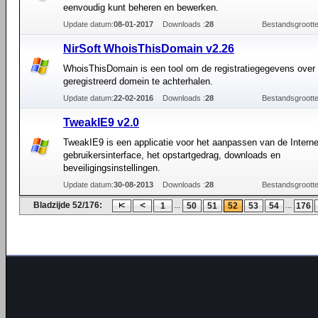
eenvoudig kunt beheren en bewerken.
Update datum:
08-01-2017
Downloads :
28
Bestandsgrootte
NirSoft WhoisThisDomain v2.26
WhoisThisDomain is een tool om de registratiegegevens over
geregistreerd domein te achterhalen.
Update datum:
22-02-2016
Downloads :
28
Bestandsgrootte
TweakIE9 v2.0
TweakIE9 is een applicatie voor het aanpassen van de Interne
gebruikersinterface, het opstartgedrag, downloads en
beveiligingsinstellingen.
Update datum:
30-08-2013
Downloads :
28
Bestandsgrootte
Bladzijde 52/176:
...
...
1
50
51
52
53
54
176