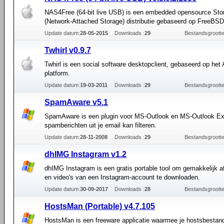
NAS4Free (64-bit live USB) is een embedded opensource St
(Network-Attached Storage) distributie gebaseerd op FreeBSD
Update datum:
28-05-2015
Downloads :
29
Bestandsgrootte
Twhirl v0.9.7
Twhirl is een social software desktopclient, gebaseerd op het
platform.
Update datum:
19-03-2011
Downloads :
29
Bestandsgrootte
SpamAware v5.1
SpamAware is een plugin voor MS-Outlook en MS-Outlook Ex
spamberichten uit je email kan filteren.
Update datum:
28-11-2008
Downloads :
29
Bestandsgrootte
dhIMG Instagram v1.2
dhIMG Instagram is een gratis portable tool om gemakkelijk a
en video's van een Instagram-account te downloaden.
Update datum:
30-09-2017
Downloads :
28
Bestandsgrootte
HostsMan (Portable) v4.7.105
HostsMan is een freeware applicatie waarmee je hostsbestan