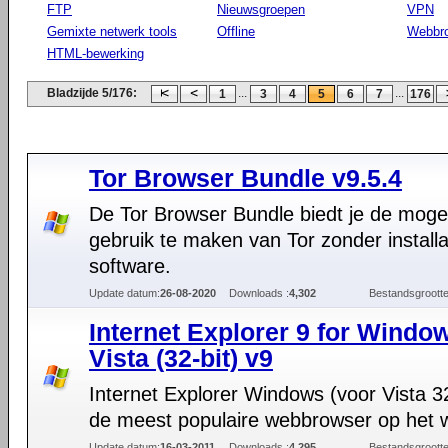
FTP
Nieuwsgroepen
VPN
Gemixte netwerk tools
Offline
Webbr
HTML-bewerking
Bladzijde 5/176:
...
...
1
3
4
5
6
7
176
Tor Browser Bundle v9.5.4
De Tor Browser Bundle biedt je de mogel
gebruik te maken van Tor zonder installa
software.
Update datum:
26-08-2020
Downloads :
4,302
Bestandsgrootte
Internet Explorer 9 for Windo
Vista (32-bit) v9
Internet Explorer Windows (voor Vista 32-
de meest populaire webbrowser op het 
Update datum:
16-03-2011
Downloads :
4,295
Bestandsgrootte