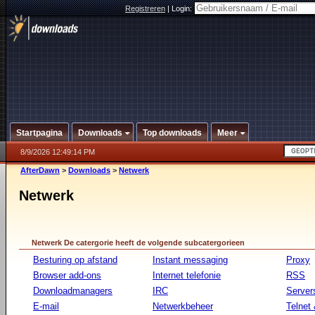
Registreren
|
Login:
Startpagina
Downloads
Top downloads
Meer
8/9/2026 12:49:14 PM
AfterDawn
>
Downloads
>
Netwerk
Netwerk
Netwerk De catergorie heeft de volgende subcatergorieen
Besturing op afstand
Instant messaging
Proxy
Browser add-ons
Internet telefonie
RSS
Downloadmanagers
IRC
Server
E-mail
Netwerkbeheer
Telnet