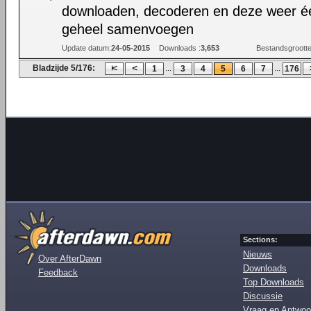
downloaden, decoderen en deze weer é
geheel samenvoegen
Update datum:
24-05-2015
Downloads :
3,653
Bestandsgrootte
Bladzijde 5/176:
...
...
1
3
4
5
6
7
176
Sections:
Nieuws
Over AfterDawn
Downloads
Feedback
Top Downloads
Discussie
Vraag en Antwoo