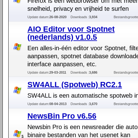
Firefox is een webbrowser om met meer
snelheid, privacy en vrijheid te surfen
Update datum:
26-08-2020
Downloads :
3,934
Bestandsgrootte
AIO Editor voor Spotnet
(nederlands) v1.0.5
Een alles-in-één editor voor Spotnet, filt
aanpassen, spotnet database download
interface aanpassen, etc.
Update datum:
29-03-2011
Downloads :
3,686
Bestandsgrootte
SW4ALL (Spotweb) RC2.1
SW4ALL is een automatische spotweb ins
Update datum:
08-04-2013
Downloads :
3,670
Bestandsgrootte
NewsBin Pro v6.56
Newsbin Pro is een newsreader die aut
binaire bestanden van het usenet kan