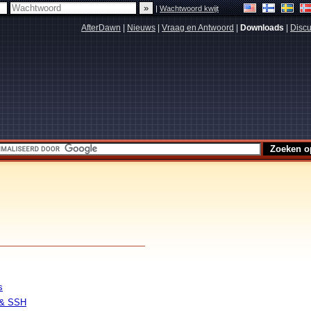
|
Wachtwoord kwijt
AfterDawn
|
Nieuws
|
Vraag en Antwoord
|
Downloads
|
Discu
s
 & SSH