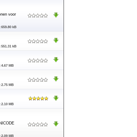
enen voor
:
659.80 kB
:
551.31 kB
:
4.67 MB
:
2.75 MB
:
2.10 MB
 UNICODE
:
2.09 MB