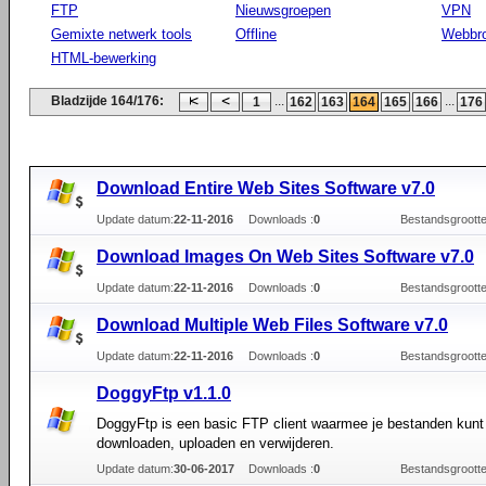
FTP
Nieuwsgroepen
VPN
Gemixte netwerk tools
Offline
Webbr
HTML-bewerking
Bladzijde 164/176:
...
...
1
162
163
164
165
166
176
Download Entire Web Sites Software v7.0
Update datum:
22-11-2016
Downloads :
0
Bestandsgrootte
Download Images On Web Sites Software v7.0
Update datum:
22-11-2016
Downloads :
0
Bestandsgrootte
Download Multiple Web Files Software v7.0
Update datum:
22-11-2016
Downloads :
0
Bestandsgrootte
DoggyFtp v1.1.0
DoggyFtp is een basic FTP client waarmee je bestanden kunt
downloaden, uploaden en verwijderen.
Update datum:
30-06-2017
Downloads :
0
Bestandsgrootte