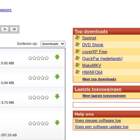
owsers
Top downloads
Spotnet
Sorteren op:
DVD Shrink
coverXP Free
QuickPar (nederlands)
:
5.92 MB
MakeMKV
HWiNFO64
Meer top downloads
:
5.94 MB
Laatste toevoegingen
Meer laatste toevoegingen
:
3.73 MB
Help ons
Voeg nieuwe software toe
Voeg een software update toe
:
257.15 kB