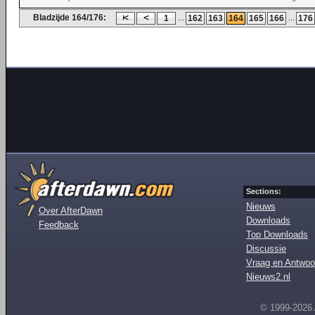
Bladzijde 164/176:
...
...
1
162
163
164
165
166
176
Sections:
Nieuws
Over AfterDawn
Downloads
Feedback
Top Downloads
Discussie
Vraag en Antwoo
Nieuws2.nl
© 1999-2026