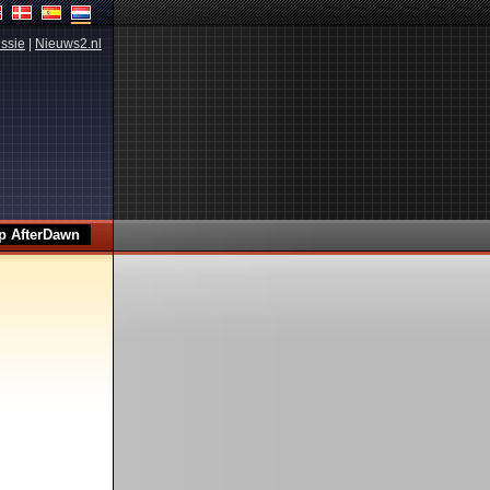
ssie
|
Nieuws2.nl