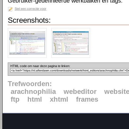
Gebruiker-gedefinieerde werkbalken en tags.
Stel een correctie voor
Screenshots:
HTML code om naar deze pagina te linken:
Trefwoorden:
arachnophilia
webeditor
website
ftp
html
xhtml
frames