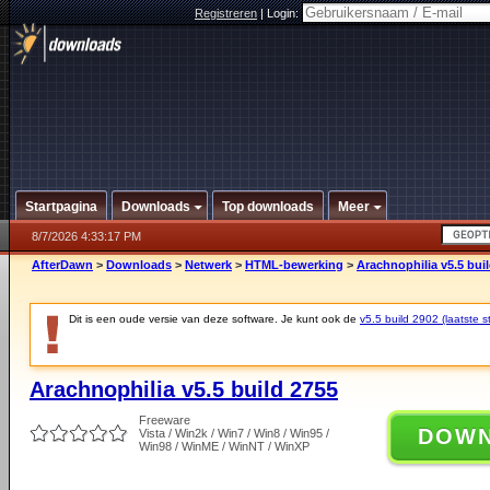
Registreren
|
Login:
Startpagina
Downloads
Top downloads
Meer
8/7/2026 4:33:17 PM
AfterDawn
>
Downloads
>
Netwerk
>
HTML-bewerking
>
Arachnophilia v5.5 bui
Dit is een oude versie van deze software. Je kunt ook de
v5.5 build 2902 (laatste s
Arachnophilia v5.5 build 2755
Freeware
DOW
Vista / Win2k / Win7 / Win8 / Win95 /
Win98 / WinME / WinNT / WinXP