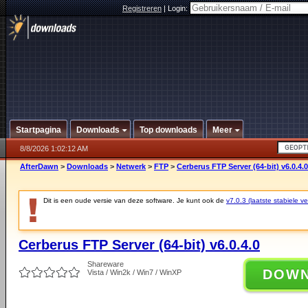
Registreren
|
Login:
Startpagina
Downloads
Top downloads
Meer
8/8/2026 1:02:12 AM
AfterDawn
>
Downloads
>
Netwerk
>
FTP
>
Cerberus FTP Server (64-bit) v6.0.4.0
Dit is een oude versie van deze software. Je kunt ook de
v7.0.3 (laatste stabiele ve
Cerberus FTP Server (64-bit) v6.0.4.0
Shareware
DOW
Vista / Win2k / Win7 / WinXP