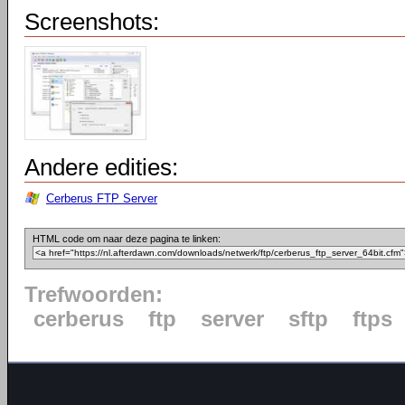
Screenshots:
Andere edities:
Cerberus FTP Server
HTML code om naar deze pagina te linken:
Trefwoorden:
cerberus
ftp
server
sftp
ftps