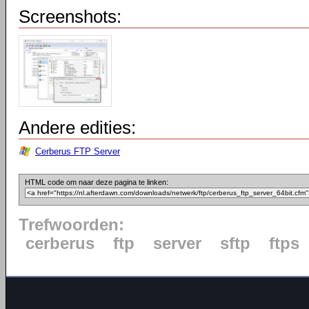
Screenshots:
Andere edities:
Cerberus FTP Server
HTML code om naar deze pagina te linken:
Trefwoorden:
cerberus
ftp
server
sftp
ftps