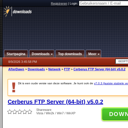
Registreren
|
Login:
Startpagina
Downloads
Top downloads
Meer
8/9/2026 3:45:58 PM
AfterDawn
>
Downloads
>
Netwerk
>
FTP
>
Cerberus FTP Server (64-bit) v5.0.2
Dit is een oude versie van deze software. Je kunt ook de
v7.0.3 (laatste stabiele ve
Cerberus FTP Server (64-bit) v5.0.2
Shareware
DOW
Vista / Win2k / Win7 / WinXP