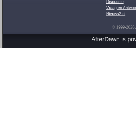
Discussie
Vraag en Antwoo
Nieuws2.nl
© 1999-2026
AfterDawn is p