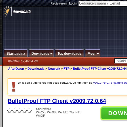
Registreren
|
Login:
Startpagina
Downloads
Top downloads
Meer
8/9/2026 12:49:34 PM
AfterDawn
>
Downloads
>
Netwerk
>
FTP
>
BulletProof FTP Client v2009.72.0.64
Dit is een oude versie van deze software. Je kunt ook de
v2010.75.0.76 (laatste sta
BulletProof FTP Client v2009.72.0.64
Shareware
DOW
Win2k / Win98 / WinME / WinNT /
WinXP