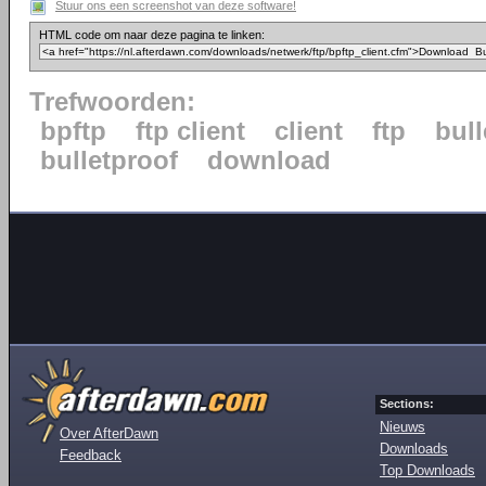
Stuur ons een screenshot van deze software!
HTML code om naar deze pagina te linken:
Trefwoorden:
bpftp
ftp client
client
ftp
bull
bulletproof
download
Sections:
Nieuws
Over AfterDawn
Downloads
Feedback
Top Downloads