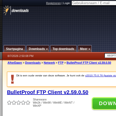
Registreren
|
Login:
Startpagina
Downloads
Top downloads
Meer
8/7/2026 2:50:08 PM
AfterDawn
>
Downloads
>
Netwerk
>
FTP
>
BulletProof FTP Client v2.59.0.50
Dit is een oude versie van deze software. Je kunt ook de
v2010.75.0.76 (laatste sta
BulletProof FTP Client v2.59.0.50
Shareware
DOW
Win2k / Win98 / WinME / WinNT /
WinXP