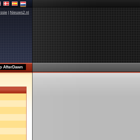
ssie
|
Nieuws2.nl