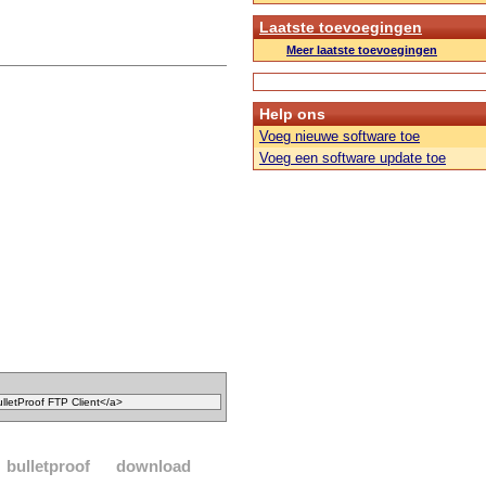
Laatste toevoegingen
Meer laatste toevoegingen
Help ons
Voeg nieuwe software toe
Voeg een software update toe
bulletproof
download