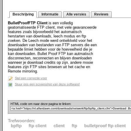
Beschrijving
Informatie
Alle versies
Reviews
BulletProofFTP Client
is een volledig
geatomatiseerde FTP client, met vele geavanceerde
features zoals bijvoorbeeld het automatisch
herstarten van downloads, leech modus en ftp
zoeken. De Leech mode werd ontwikkeld voor het
downloaden van bestanden van FTP servers die een
bepaalde limiet hebben voor de hoeveelheid die je
kan downloaden. Bullet Proof FTP kan autmatisch
disconnecten, reconnecten en blijven downloaden
wanneer je download credits op zijn. andere mooie
features zijn FTP sites browsen uit het cache en
Remote mirroring.
Stel een correctie voor
Stuur ons een screenshot van deze software!
HTML code om naar deze pagina te linken:
Trefwoorden:
bpftp
ftp client
client
ftp
bulletproof ftp client