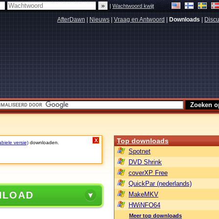
|
Wachtwoord kwijt
AfterDawn
|
Nieuws
|
Vraag en Antwoord
|
Downloads
|
Discu
Top downloads
X
biele versie)
downloaden.
Spotnet
DVD Shrink
coverXP Free
QuickPar (nederlands)
NLOAD
MakeMKV
HWiNFO64
Meer top downloads