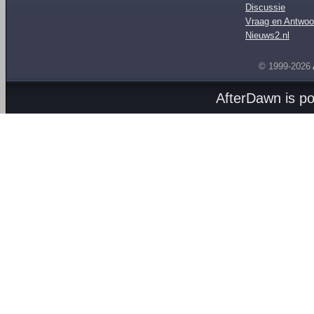
Discussie
Vraag en Antwoo
Nieuws2.nl
© 1999-2026
AfterDawn is p