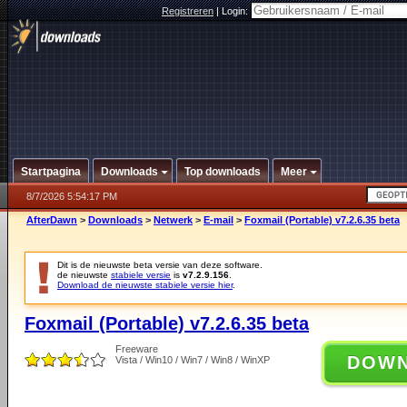
Registreren
|
Login:
Startpagina
Downloads
Top downloads
Meer
8/7/2026 5:54:17 PM
AfterDawn
>
Downloads
>
Netwerk
>
E-mail
>
Foxmail (Portable) v7.2.6.35 beta
Dit is de nieuwste beta versie van deze software.
de nieuwste
stabiele versie
is
v7.2.9.156
.
Download de nieuwste stabiele versie hier
.
Foxmail (Portable) v7.2.6.35 beta
Freeware
DOW
Vista / Win10 / Win7 / Win8 / WinXP