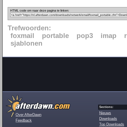
HTML code om naar deze pagina te linken:
Trefwoorden:
foxmail
portable
pop3
imap
sjablonen
Sections:
Nieuws
Over AfterDawn
Downloads
Feedback
Top Downloads