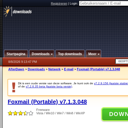
Registreren
|
Login:
Startpagina
Downloads
Top downloads
Meer
8/8/2026 9:13:47 PM
AfterDawn
>
Downloads
>
Netwerk
>
E-mail
>
Foxmail (Portable) v7.1.3.048
Dit is een oude versie van deze software. Je kunt ook de
v7.2.9.156 (laatste stabie
of de
v7.2.6.35 beta (laatste beta versie)
.
Foxmail (Portable) v7.1.3.048
Freeware
DOW
Vista / Win10 / Win7 / Win8 / WinXP