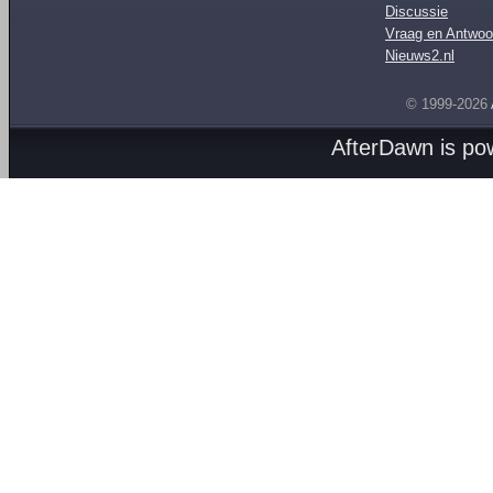
Discussie
Vraag en Antwoo
Nieuws2.nl
© 1999-2026
AfterDawn is p