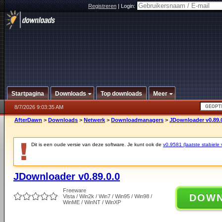
Registreren
|
Login:
Startpagina
Downloads
Top downloads
Meer
8/7/2026 9:03:35 AM
AfterDawn
>
Downloads
>
Netwerk
>
Downloadmanagers
>
JDownloader v0.89.
Dit is een oude versie van deze software. Je kunt ook de
v0.9581 (laatste stabiele 
JDownloader v0.89.0.0
Freeware
DOW
Vista / Win2k / Win7 / Win95 / Win98 /
WinME / WinNT / WinXP