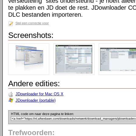
versleuteling" sites ondersteund - je hoeft allee
te plakken en JD doet de rest. JDownloader 
DLC bestanden importeren.
Stel een correctie voor
Screenshots:
Andere edities:
JDownloader for Mac OS X
JDownloader (portable)
HTML code om naar deze pagina te linken:
Trefwoorden: