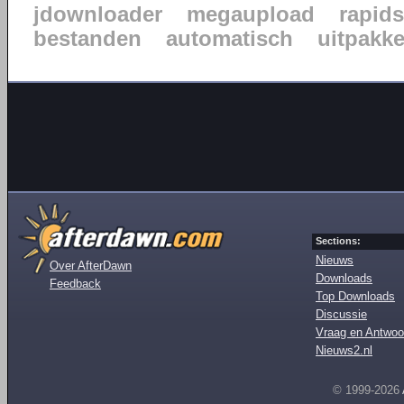
jdownloader
megaupload
rapid
bestanden
automatisch
uitpakk
Sections:
Nieuws
Over AfterDawn
Downloads
Feedback
Top Downloads
Discussie
Vraag en Antwoo
Nieuws2.nl
© 1999-2026