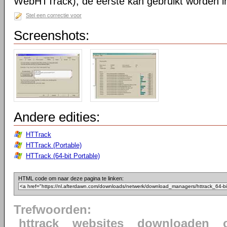
WebHTTrack); de eerste kan gebruikt worden in 
Stel een correctie voor
Screenshots:
Andere edities:
HTTrack
HTTrack (Portable)
HTTrack (64-bit Portable)
HTML code om naar deze pagina te linken:
Trefwoorden:
httrack
websites
downloaden