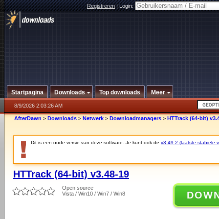
Registreren
|
Login:
Startpagina
Downloads
Top downloads
Meer
8/9/2026 2:03:26 AM
AfterDawn
>
Downloads
>
Netwerk
>
Downloadmanagers
>
HTTrack (64-bit) v3.
Dit is een oude versie van deze software. Je kunt ook de
v3.49-2 (laatste stabiele v
HTTrack (64-bit) v3.48-19
Open source
DOW
Vista / Win10 / Win7 / Win8