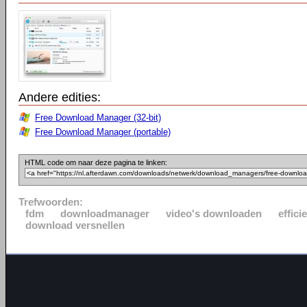
Andere edities:
Free Download Manager (32-bit)
Free Download Manager (portable)
HTML code om naar deze pagina te linken:
Trefwoorden:
fdm
downloadmanager
video's downloaden
effic
download versnellen