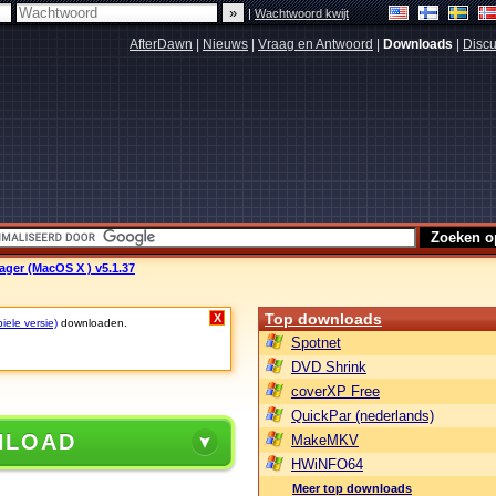
|
Wachtwoord kwijt
AfterDawn
|
Nieuws
|
Vraag en Antwoord
|
Downloads
|
Discu
ger (MacOS X ) v5.1.37
Top downloads
X
iele versie)
downloaden.
Spotnet
DVD Shrink
coverXP Free
QuickPar (nederlands)
NLOAD
MakeMKV
HWiNFO64
Meer top downloads