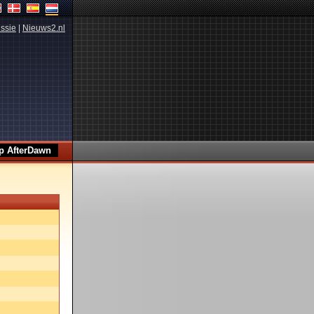
ssie
|
Nieuws2.nl