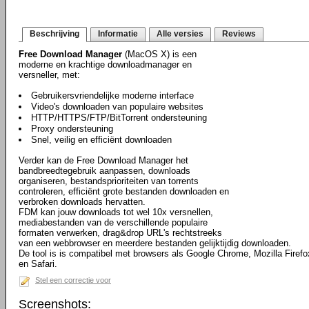
Beschrijving
Informatie
Alle versies
Reviews
Free Download Manager
(MacOS X) is een
moderne en krachtige downloadmanager en
versneller, met:
Gebruikersvriendelijke moderne interface
Video's downloaden van populaire websites
HTTP/HTTPS/FTP/BitTorrent ondersteuning
Proxy ondersteuning
Snel, veilig en efficiënt downloaden
Verder kan de Free Download Manager het
bandbreedtegebruik aanpassen, downloads
organiseren, bestandsprioriteiten van torrents
controleren, efficiënt grote bestanden downloaden en
verbroken downloads hervatten.
FDM kan jouw downloads tot wel 10x versnellen,
mediabestanden van de verschillende populaire
formaten verwerken, drag&drop URL's rechtstreeks
van een webbrowser en meerdere bestanden gelijktijdig downloaden.
De tool is is compatibel met browsers als Google Chrome, Mozilla Firefo
en Safari.
Stel een correctie voor
Screenshots: