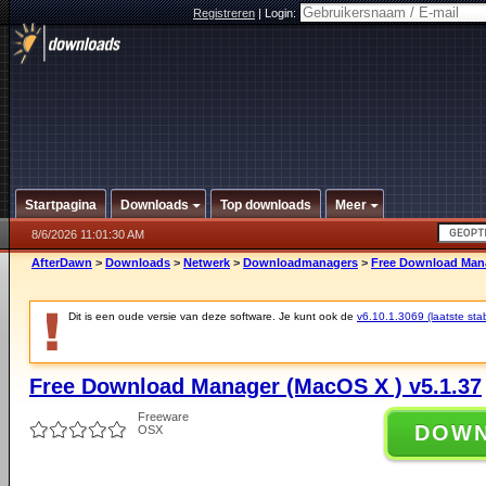
Registreren
|
Login:
Startpagina
Downloads
Top downloads
Meer
8/6/2026 11:01:30 AM
AfterDawn
>
Downloads
>
Netwerk
>
Downloadmanagers
>
Free Download Mana
Dit is een oude versie van deze software. Je kunt ook de
v6.10.1.3069 (laatste stab
Free Download Manager (MacOS X ) v5.1.37
Freeware
DOW
OSX