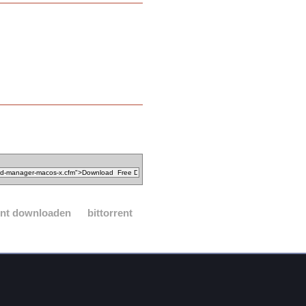
ient downloaden
bittorrent