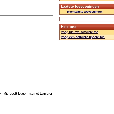
Laatste toevoegingen
Meer laatste toevoegingen
Help ons
Voeg nieuwe software toe
Voeg een software update toe
x, Microsoft Edge, Internet Explorer