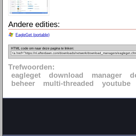
Andere edities:
EagleGet (portable)
HTML code om naar deze pagina te linken:
Trefwoorden:
eagleget
download
manager
d
beheer
multi-threaded
youtube