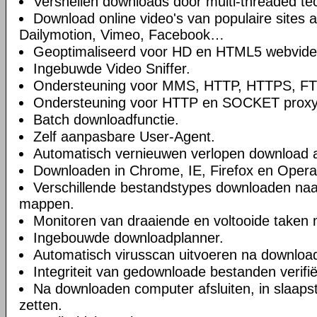
Versnellen downloads door multi-threaded te
Download online video's van populaire sites 
Dailymotion, Vimeo, Facebook…
Geoptimaliseerd voor HD en HTML5 webvide
Ingebuwde Video Sniffer.
Ondersteuning voor MMS, HTTP, HTTPS, FTP
Ondersteuning voor HTTP en SOCKET proxy
Batch downloadfunctie.
Zelf aanpasbare User-Agent.
Automatisch vernieuwen verlopen download 
Downloaden in Chrome, IE, Firefox en Opera 
Verschillende bestandstypes downloaden naar
mappen.
Monitoren van draaiende en voltooide taken 
Ingebouwde downloadplanner.
Automatisch virusscan uitvoeren na downloa
Integriteit van gedownloade bestanden verifi
Na downloaden computer afsluiten, in slaaps
zetten.