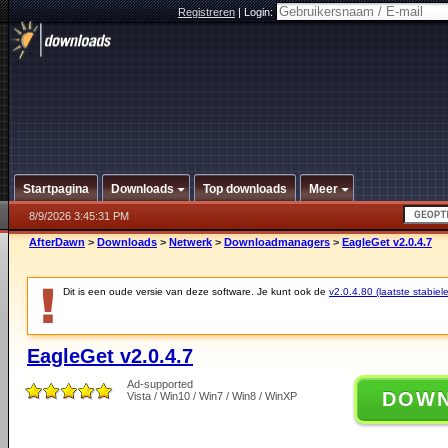
Registreren
|
Login:
Startpagina
Downloads
Top downloads
Meer
8/9/2026 3:45:31 PM
AfterDawn
>
Downloads
>
Netwerk
>
Downloadmanagers
>
EagleGet v2.0.4.7
Dit is een oude versie van deze software. Je kunt ook de
v2.0.4.80 (laatste stabiele
EagleGet v2.0.4.7
Ad-supported
DOW
Vista / Win10 / Win7 / Win8 / WinXP