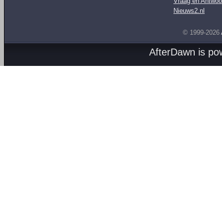
Vraag en Antwoo
Nieuws2.nl
© 1999-2026
AfterDawn is p