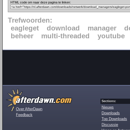
HTML code om naar deze pagina te linken:
Trefwoorden:
eagleget
download
manager
d
beheer
multi-threaded
youtube
Sections:
Nieuws
Over AfterDawn
Downloads
Feedback
Top Downloads
Discussie