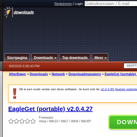
Registreren
|
Login:
Startpagina
Downloads
Top downloads
Meer
8/8/2026 6:56:43 PM
AfterDawn
>
Downloads
>
Netwerk
>
Downloadmanagers
>
EagleGet (portable) 
Dit is een oude versie van deze software. Je kunt ook de
v2.0.4.80 (laatste stabiele
EagleGet (portable) v2.0.4.27
Freeware
DOW
Vista / Win10 / Win7 / Win8 / WinXP