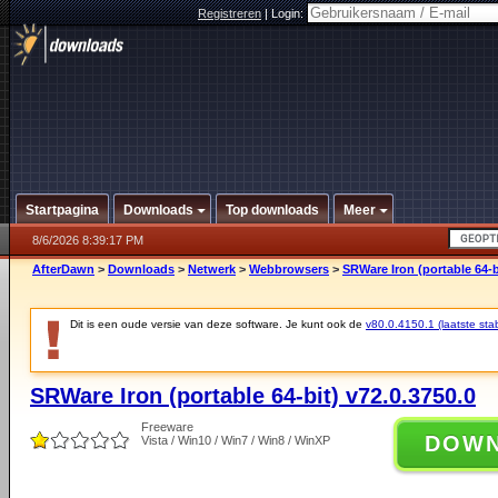
Registreren
|
Login:
Startpagina
Downloads
Top downloads
Meer
8/6/2026 8:39:17 PM
AfterDawn
>
Downloads
>
Netwerk
>
Webbrowsers
>
SRWare Iron (portable 64-b
Dit is een oude versie van deze software. Je kunt ook de
v80.0.4150.1 (laatste stab
SRWare Iron (portable 64-bit) v72.0.3750.0
Freeware
DOW
Vista / Win10 / Win7 / Win8 / WinXP