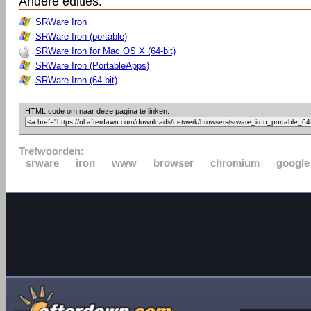
Andere edities:
SRWare Iron
SRWare Iron (portable)
SRWare Iron for Mac OS X (64-bit)
SRWare Iron (PortableApps)
SRWare Iron (64-bit)
HTML code om naar deze pagina te linken:
Trefwoorden:
srware
iron
www
browser
chromium
google