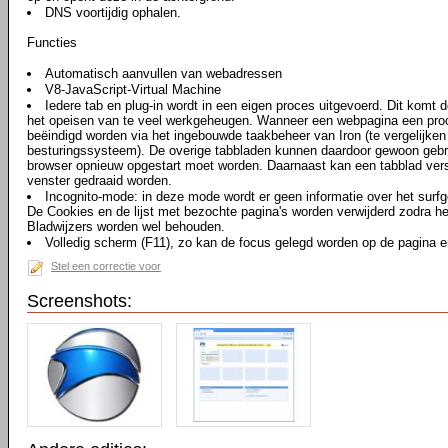
DNS voortijdig ophalen.
Functies
Automatisch aanvullen van webadressen
V8-JavaScript-Virtual Machine
Iedere tab en plug-in wordt in een eigen proces uitgevoerd. Dit komt d
het opeisen van te veel werkgeheugen. Wanneer een webpagina een proce
beëindigd worden via het ingebouwde taakbeheer van Iron (te vergelijke
besturingssysteem). De overige tabbladen kunnen daardoor gewoon gebru
browser opnieuw opgestart moet worden. Daarnaast kan een tabblad vers
venster gedraaid worden.
Incognito-mode: in deze mode wordt er geen informatie over het surf
De Cookies en de lijst met bezochte pagina's worden verwijderd zodra he
Bladwijzers worden wel behouden.
Volledig scherm (F11), zo kan de focus gelegd worden op de pagina en
Stel een correctie voor
Screenshots: