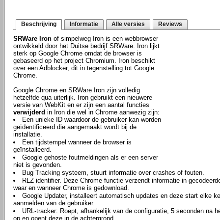
Beschrijving
Informatie
Alle versies
Reviews
SRWare Iron
of simpelweg Iron is een webbrowser
ontwikkeld door het Duitse bedrijf SRWare. Iron lijkt
sterk op Google Chrome omdat de browser is
gebaseerd op het project Chromium. Iron beschikt
over een Adblocker, dit in tegenstelling tot Google
Chrome.
Google Chrome en SRWare Iron zijn volledig
hetzelfde qua uiterlijk. Iron gebruikt een nieuwere
versie van WebKit en er zijn een aantal functies
verwijderd
in Iron die wel in Chrome aanwezig zijn:
Een unieke ID waardoor de gebruiker kan worden
geïdentificeerd die aangemaakt wordt bij de
installatie.
Een tijdstempel wanneer de browser is
geïnstalleerd.
Google gehoste foutmeldingen als er een server
niet is gevonden.
Bug Tracking systeem, stuurt informatie over crashes of fouten.
RLZ identifier. Deze Chrome-functie verzendt informatie in gecodeerd
waar en wanneer Chrome is gedownload.
Google Updater, installeert automatisch updates en deze start elke ke
aanmelden van de gebruiker.
URL-tracker: Roept, afhankelijk van de configuratie, 5 seconden na
op en opent deze in de achtergrond.