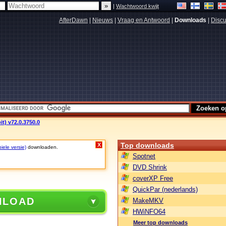
|
Wachtwoord kwijt
AfterDawn
|
Nieuws
|
Vraag en Antwoord
|
Downloads
|
Discu
it) v72.0.3750.0
Top downloads
X
iele versie)
downloaden.
Spotnet
DVD Shrink
coverXP Free
QuickPar (nederlands)
NLOAD
MakeMKV
HWiNFO64
Meer top downloads