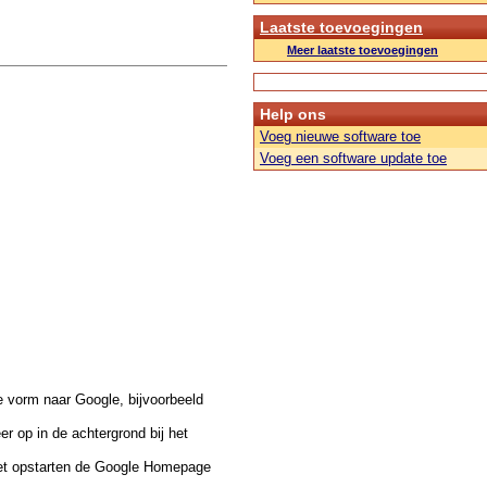
Laatste toevoegingen
Meer laatste toevoegingen
Help ons
Voeg nieuwe software toe
Voeg een software update toe
e vorm naar Google, bijvoorbeeld
er op in de achtergrond bij het
 het opstarten de Google Homepage