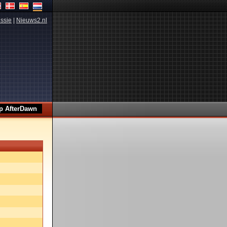
ssie
|
Nieuws2.nl