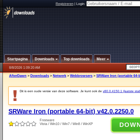
Registreren
|
Login:
Startpagina
Downloads
Top downloads
Meer
8/8/2026 1:09:20 AM
AfterDawn
>
Downloads
>
Netwerk
>
Webbrowsers
>
SRWare Iron (portable 64-b
Dit is een oude versie van deze software. Je kunt ook de
v80.0.4150.1 (laatste stab
SRWare Iron (portable 64-bit) v42.0.2250.0
Freeware
DOW
Vista / Win10 / Win7 / Win8 / WinXP