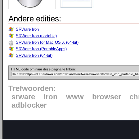
Andere edities:
SRWare Iron
SRWare Iron (portable)
SRWare Iron for Mac OS X (64-bit)
SRWare Iron (PortableApps)
SRWare Iron (64-bit)
HTML code om naar deze pagina te linken:
Trefwoorden:
srware
iron
www
browser
ch
adblocker