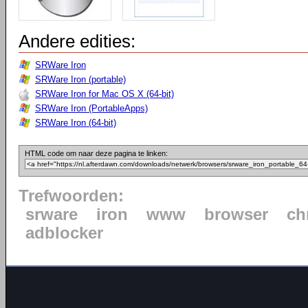
Andere edities:
SRWare Iron
SRWare Iron (portable)
SRWare Iron for Mac OS X (64-bit)
SRWare Iron (PortableApps)
SRWare Iron (64-bit)
HTML code om naar deze pagina te linken:
Trefwoorden:
srware
iron
www
browser
ch
adblocker