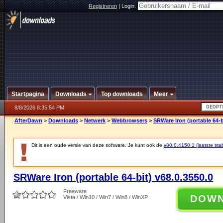
Registreren
|
Login:
Startpagina
Downloads
Top downloads
Meer
8/8/2026 8:35:54 PM
AfterDawn
>
Downloads
>
Netwerk
>
Webbrowsers
>
SRWare Iron (portable 64-b
Dit is een oude versie van deze software. Je kunt ook de
v80.0.4150.1 (laatste stab
SRWare Iron (portable 64-bit) v68.0.3550.0
Freeware
DOW
Vista / Win10 / Win7 / Win8 / WinXP