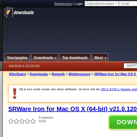
Registreren
|
Login:
Startpagina
Downloads
Top downloads
Meer
8/6/2026 6:33:55 PM
AfterDawn
>
Downloads
>
Netwerk
>
Webbrowsers
>
SRWare Iron for Mac OS X (
Dit is een oude versie van deze software. Je kunt ook de
v80.0.4150.1 (laatste stab
SRWare Iron for Mac OS X (64-bit) v21.0.120
Freeware
DOW
OSX