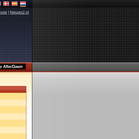
ssie
|
Nieuws2.nl