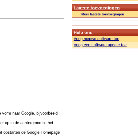
Laatste toevoegingen
Meer laatste toevoegingen
Help ons
Voeg nieuwe software toe
Voeg een software update toe
e vorm naar Google, bijvoorbeeld
er op in de achtergrond bij het
 het opstarten de Google Homepage