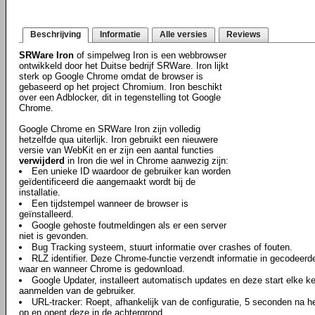
Beschrijving
Informatie
Alle versies
Reviews
SRWare Iron
of simpelweg Iron is een webbrowser
ontwikkeld door het Duitse bedrijf SRWare. Iron lijkt
sterk op Google Chrome omdat de browser is
gebaseerd op het project Chromium. Iron beschikt
over een Adblocker, dit in tegenstelling tot Google
Chrome.
Google Chrome en SRWare Iron zijn volledig
hetzelfde qua uiterlijk. Iron gebruikt een nieuwere
versie van WebKit en er zijn een aantal functies
verwijderd
in Iron die wel in Chrome aanwezig zijn:
Een unieke ID waardoor de gebruiker kan worden
geïdentificeerd die aangemaakt wordt bij de
installatie.
Een tijdstempel wanneer de browser is
geïnstalleerd.
Google gehoste foutmeldingen als er een server
niet is gevonden.
Bug Tracking systeem, stuurt informatie over crashes of fouten.
RLZ identifier. Deze Chrome-functie verzendt informatie in gecodeerd
waar en wanneer Chrome is gedownload.
Google Updater, installeert automatisch updates en deze start elke ke
aanmelden van de gebruiker.
URL-tracker: Roept, afhankelijk van de configuratie, 5 seconden na
op en opent deze in de achtergrond.