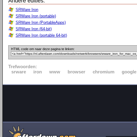
Andere edities:
SRWare Iron
SRWare Iron (portable)
SRWare Iron (PortableApps)
SRWare Iron (64-bit)
SRWare Iron (portable 64-bit)
HTML code om naar deze pagina te linken:
Trefwoorden:
srware
iron
www
browser
chromium
google