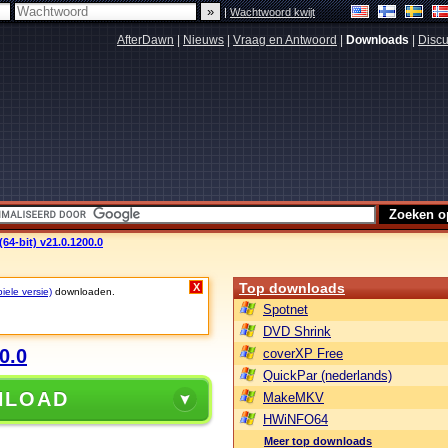
|
Wachtwoord kwijt
AfterDawn
|
Nieuws
|
Vraag en Antwoord
|
Downloads
|
Discu
64-bit) v21.0.1200.0
Top downloads
X
iele versie)
downloaden.
Spotnet
DVD Shrink
0.0
coverXP Free
QuickPar (nederlands)
NLOAD
MakeMKV
HWiNFO64
Meer top downloads