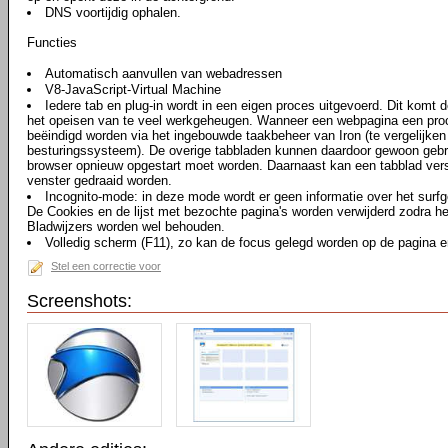
DNS voortijdig ophalen.
Functies
Automatisch aanvullen van webadressen
V8-JavaScript-Virtual Machine
Iedere tab en plug-in wordt in een eigen proces uitgevoerd. Dit komt d
het opeisen van te veel werkgeheugen. Wanneer een webpagina een proce
beëindigd worden via het ingebouwde taakbeheer van Iron (te vergelijke
besturingssysteem). De overige tabbladen kunnen daardoor gewoon gebru
browser opnieuw opgestart moet worden. Daarnaast kan een tabblad vers
venster gedraaid worden.
Incognito-mode: in deze mode wordt er geen informatie over het surf
De Cookies en de lijst met bezochte pagina's worden verwijderd zodra he
Bladwijzers worden wel behouden.
Volledig scherm (F11), zo kan de focus gelegd worden op de pagina en
Stel een correctie voor
Screenshots: