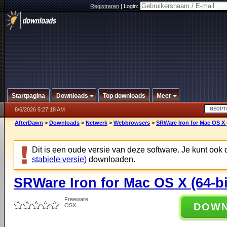
Registreren
|
Login:
Startpagina
Downloads
Top downloads
Meer
8/6/2026 5:27:18 AM
AfterDawn
>
Downloads
>
Netwerk
>
Webbrowsers
>
SRWare Iron for Mac OS X (
Dit is een oude versie van deze software. Je kunt ook
stabiele versie)
downloaden.
SRWare Iron for Mac OS X (64-bi
Freeware
DOW
OSX