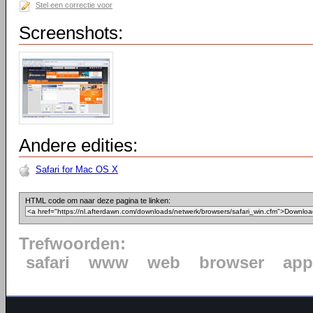
Stel een correctie voor
Screenshots:
Andere edities:
Safari for Mac OS X
HTML code om naar deze pagina te linken:
Trefwoorden:
safari
www
web
browser
app