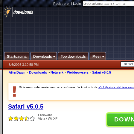
Registreren
|
Login:
Startpagina
Downloads
Top downloads
Meer
8/6/2026 3:10:58 PM
AfterDawn
>
Downloads
>
Netwerk
>
Webbrowsers
>
Safari v5.0.5
Dit is een oude versie van deze software. Je kunt ook de
v5.1 (laatste stabiele vers
Safari v5.0.5
Freeware
DOW
Vista / WinXP