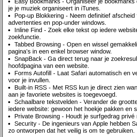
Easy Bookmarks - Organiseer je bookmarks o
je je muziek organiseert in iTunes.
Pop-up Blokkering - Neem definitief afscheid 
advertenties en pop-under windows.
Inline Find - Zoek elke tekst op iedere websi
zoekfunctie.
Tabbed Browsing - Open en wissel gemakkel
pagina's in een enkel browser window.
SnapBack - Ga direct terug naar je zoekresul
hoofdpagina van een website.
Forms Autofill - Laat Safari automatisch en ve
voor je invullen.
Built-in RSS - Met RSS kun je direct zien w
aan je favoriete websites is toegevoegd.
Schaalbare tekstvelden - Verander de groott
iedere website: gewoon het hoekje pakken en s
Private Browsing - Houdt je surfgedrag privé 
Security - De ingenieurs van Apple hebben Sa
zo ontworpen dat het veilig is om te gebruiken.