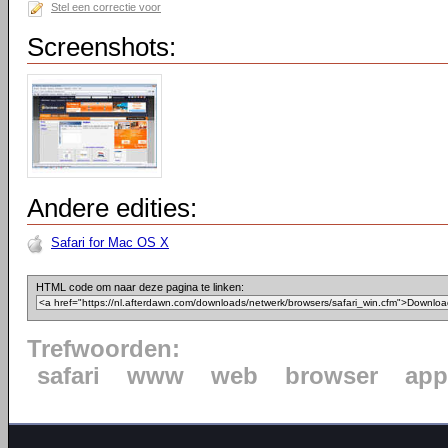
Stel een correctie voor
Screenshots:
Andere edities:
Safari for Mac OS X
HTML code om naar deze pagina te linken:
Trefwoorden:
safari
www
web
browser
app