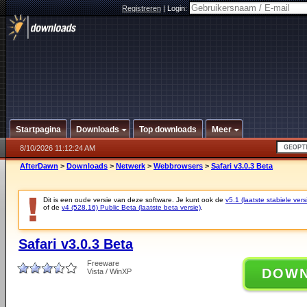
Registreren
|
Login:
Startpagina
Downloads
Top downloads
Meer
8/10/2026 11:12:24 AM
AfterDawn
>
Downloads
>
Netwerk
>
Webbrowsers
>
Safari v3.0.3 Beta
Dit is een oude versie van deze software. Je kunt ook de
v5.1 (laatste stabiele vers
of de
v4 (528.16) Public Beta (laatste beta versie)
.
Safari v3.0.3 Beta
Freeware
DOW
Vista / WinXP