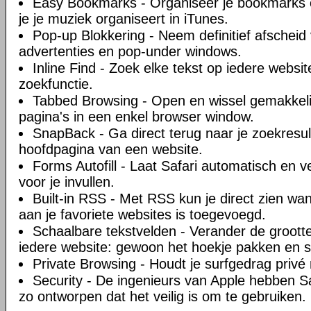
Easy Bookmarks - Organiseer je bookmarks o
je je muziek organiseert in iTunes.
Pop-up Blokkering - Neem definitief afscheid 
advertenties en pop-under windows.
Inline Find - Zoek elke tekst op iedere websi
zoekfunctie.
Tabbed Browsing - Open en wissel gemakkel
pagina's in een enkel browser window.
SnapBack - Ga direct terug naar je zoekresul
hoofdpagina van een website.
Forms Autofill - Laat Safari automatisch en ve
voor je invullen.
Built-in RSS - Met RSS kun je direct zien w
aan je favoriete websites is toegevoegd.
Schaalbare tekstvelden - Verander de groott
iedere website: gewoon het hoekje pakken en s
Private Browsing - Houdt je surfgedrag privé 
Security - De ingenieurs van Apple hebben Sa
zo ontworpen dat het veilig is om te gebruiken.