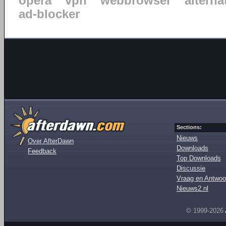
opera
vpn
webbrowser
alterna
ad-blocker
Sections:
Nieuws
Over AfterDawn
Downloads
Feedback
Top Downloads
Discussie
Vraag en Antwoo
Nieuws2.nl
© 1999-2026