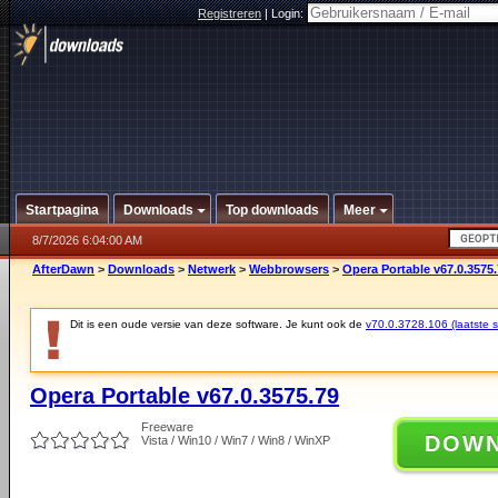
Registreren
|
Login:
Startpagina
Downloads
Top downloads
Meer
8/7/2026 6:04:00 AM
AfterDawn
>
Downloads
>
Netwerk
>
Webbrowsers
>
Opera Portable v67.0.3575
Dit is een oude versie van deze software. Je kunt ook de
v70.0.3728.106 (laatste st
Opera Portable v67.0.3575.79
Freeware
DOW
Vista / Win10 / Win7 / Win8 / WinXP